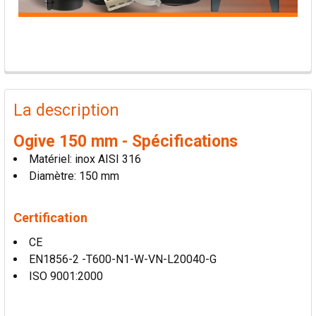
PRODUITS
FRÉQUEMMENT
La description
ACHETÉS
ENSEMBLE:
Ogive 150 mm - Spécifications
Matériel: inox AISI 316
TOUT
Diamètre: 150 mm
SÉLECTIONNER
Certification
AJOUTER
LA
CE
SÉLECTION
AU PANIER
EN1856-2 -T600-N1-W-VN-L20040-G
ISO 9001:2000