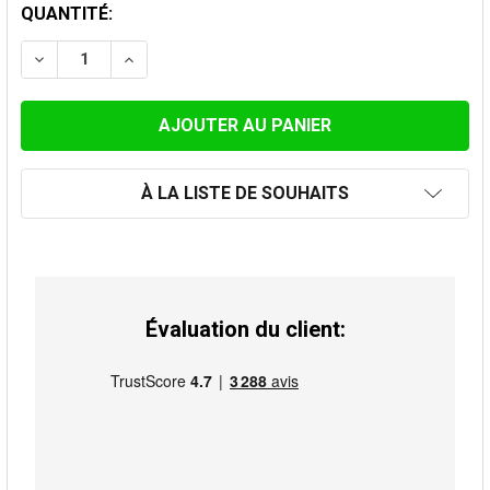
STOCK
QUANTITÉ:
ACTUEL:
DIMINUER LA QUANTITÉ DE OGIVE 150 MM
AUGMENTER LA QUANTITÉ DE OGIVE 150 M
À LA LISTE DE SOUHAITS
Évaluation du client: