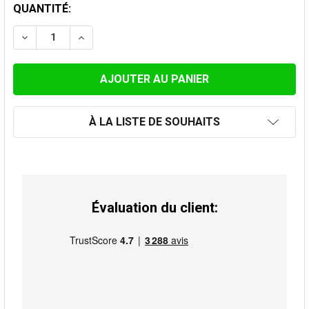
STOCK
QUANTITÉ:
ACTUEL:
DIMINUER LA QUANTITÉ DE RACCORD MURAL Ø 110MM
AUGMENTER LA QUANTITÉ DE RACCORD MU
À LA LISTE DE SOUHAITS
Évaluation du client: