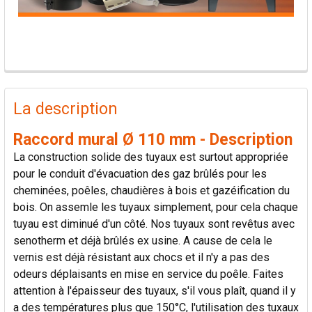
PRODUITS
FRÉQUEMMENT
La description
ACHETÉS
ENSEMBLE:
Raccord mural Ø 110 mm - Description
La construction solide des tuyaux est surtout appropriée
TOUT
pour le conduit d'évacuation des gaz brûlés pour les
SÉLECTIONNER
cheminées, poêles, chaudières à bois et gazéification du
bois. On assemle les tuyaux simplement, pour cela chaque
AJOUTER
tuyau est diminué d'un côté. Nos tuyaux sont revêtus avec
LA
senotherm et déjà brûlés ex usine. A cause de cela le
SÉLECTION
AU PANIER
vernis est déjà résistant aux chocs et il n'y a pas des
odeurs déplaisants en mise en service du poêle. Faites
attention à l'épaisseur des tuyaux, s'il vous plaît, quand il y
a des températures plus que 150°C, l'utilisation des tuxaux