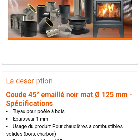
PRODUITS
FRÉQUEMMENT
La description
ACHETÉS
ENSEMBLE:
Coude 45° emaillé noir mat Ø 125 mm -
Spécifications
TOUT
Tuyau pour poêle à bois
SÉLECTIONNER
Epaisseur 1 mm
Usage du produit: Pour chaudières à combustibles
AJOUTER
solides (bois, charbon)
LA
SÉLECTION