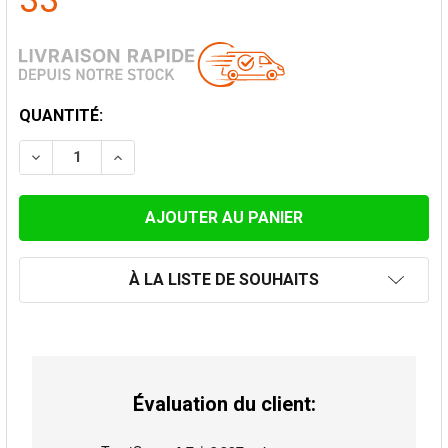
33
STOCK
QUANTITÉ:
ACTUEL:
DIMINUER LA QUANTITÉ DE COUDE 45° EMAILLÉ NOIR 
AUGMENTER LA QUANTITÉ DE COUDE 45° EM
À LA LISTE DE SOUHAITS
Évaluation du client: