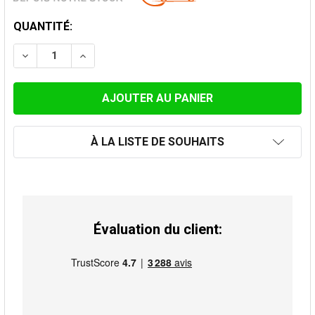
STOCK
QUANTITÉ:
ACTUEL:
DIMINUER LA QUANTITÉ DE ADAPTATEUR POUJOULAT 
AUGMENTER LA QUANTITÉ DE ADAPTATEUR 
À LA LISTE DE SOUHAITS
Évaluation du client: