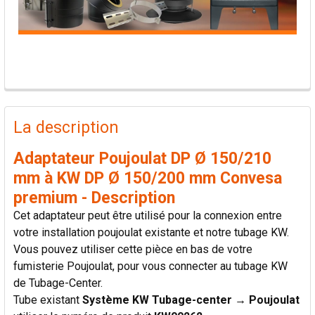
PRODUITS
FRÉQUEMMENT
La description
ACHETÉS
ENSEMBLE:
Adaptateur Poujoulat DP Ø 150/210
mm à KW DP Ø 150/200 mm Convesa
TOUT
premium - Description
SÉLECTIONNER
Cet adaptateur peut être utilisé pour la connexion entre
votre installation poujoulat existante et notre tubage KW.
AJOUTER
Vous pouvez utiliser cette pièce en bas de votre
LA
SÉLECTION
fumisterie Poujoulat, pour vous connecter au tubage KW
AU PANIER
de Tubage-Center.
Tube existant
Système KW Tubage-center → Poujoulat