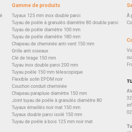
Gamme de produits
Se
vé
Tuyaux 125 mm inox double paroi
À 
Tuyau de poêle à granulés diamètre 80 double paroi
Co
Tuyau de poêle diamètre 100 mm
Tuyau de poêle diamètre 180 mm
C
Chapeau de cheminée anti-vent 150 mm
Vo
Grille anti oiseaux
ou
Clé de tirage 150 mm
Fr
Tuyau inox double paroi 200 mm
Tuyau poêle 150 mm télescopique
Flexible solin EPDM noir
T
Couchon conduit cheminée
Al
Chapeau parapluie diamètre 150 mm
32
Joint tuyau de poêle à granulés diamètre 80
in
Tuyaux émaillés noir mat 150 mm
02
Tuyaux double paroi isolé 150 mm
Tuyau de poêle à bois 125 mm noir mat
Tu