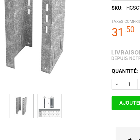
SKU:
HGSC
TAXES COMPRI
.
50
31
STOCK
QUANTITÉ:
ACTUEL:
DIMINUER 