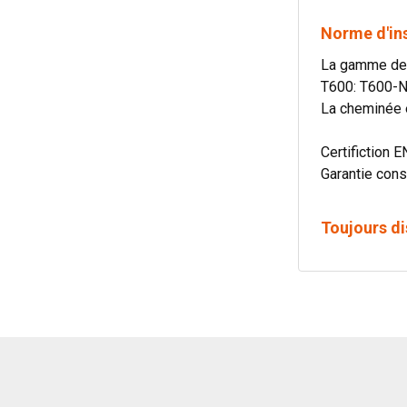
Norme d'in
La gamme de c
T600: T600-
La cheminée e
Certifiction E
Garantie cons
Toujours di