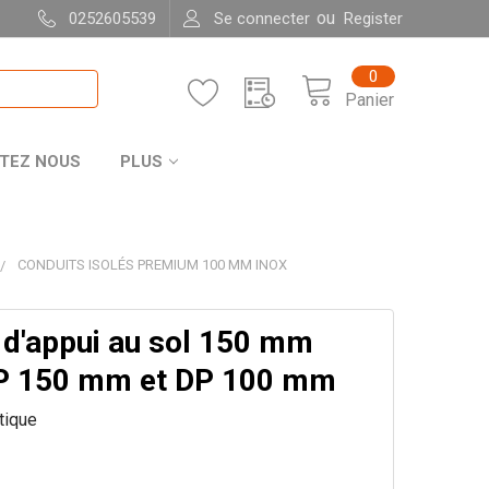
ou
0252605539
Se connecter
Register
0
Panier
TEZ NOUS
PLUS
CONDUITS ISOLÉS PREMIUM 100 MM INOX
 d'appui au sol 150 mm
P 150 mm et DP 100 mm
itique