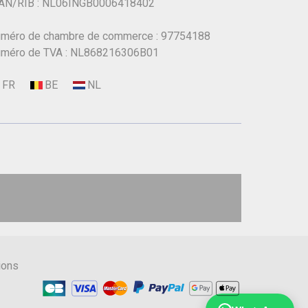
AN/RIB : NL06INGB0006418402
méro de chambre de commerce : 97754188
méro de TVA : NL868216306B01
ions