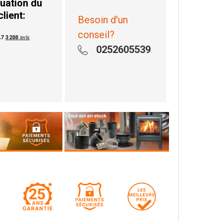
uation du
client:
Besoin d'un
conseil?
0252605539