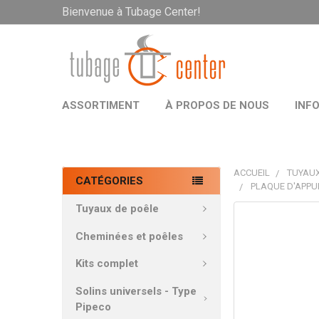
Bienvenue à Tubage Center!
ASSORTIMENT
À PROPOS DE NOUS
INF
ACCUEIL
TUYAUX
CATÉGORIES
PLAQUE D'APPUI
Tuyaux de poêle
PRODUITS
FRÉQUEMMEN
Cheminées et poêles
ACHETÉS
ENSEMBLE:
Kits complet
Solins universels - Type
TOUT
Pipeco
SÉLECTIONNE