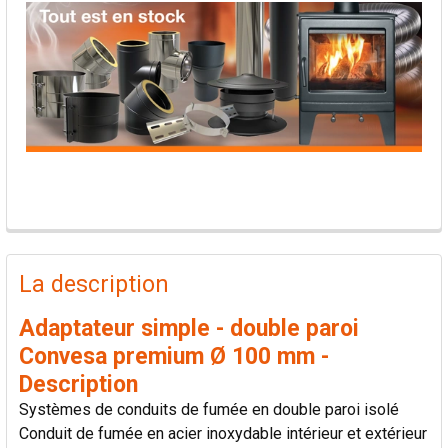
PRODUITS
FRÉQUEMMENT
La description
ACHETÉS
ENSEMBLE:
Adaptateur simple - double paroi
Convesa premium Ø 100 mm -
TOUT
Description
SÉLECTIONNER
Systèmes de conduits de fumée en double paroi isolé
Conduit de fumée en acier inoxydable intérieur et extérieur
AJOUTER