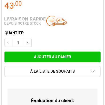
.
00
43
STOCK
QUANTITÉ:
ACTUEL:
DIMINUER LA QUANTITÉ DE ADAPTATEUR SIMPLE - D
AUGMENTER LA QUANTITÉ DE ADAPTATEUR 
À LA LISTE DE SOUHAITS
Évaluation du client: