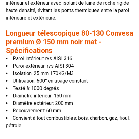
intérieur et extérieur avec isolant de laine de roche rigide
LA
SÉLECTION
haute densité, évitant les ponts thermiques entre la paroi
AU PANIER
intérieure et extérieure.
Longueur télescopique 80-130 Convesa
premium Ø 150 mm noir mat -
Spécifications
Paroi intérieur: rvs AISI 316
Paroi extérieur: rvs AISI 304
Isolation: 25 mm 170KG/M3
Utilisation: 600° en usage constant
Testé à: 1000 degrés
Diamètre intérieur: 150 mm
Diamètre extérieur: 200 mm
Recouvrement: 60 mm
Convient à tout combustibles: bois, charbon, gaz, fioul,
pétrole