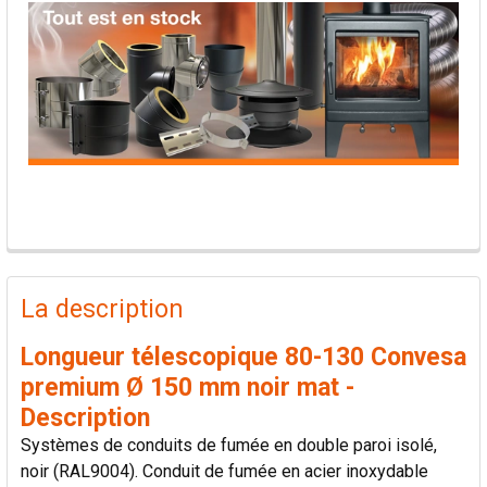
PRODUITS
FRÉQUEMMENT
La description
ACHETÉS
ENSEMBLE:
Longueur télescopique 80-130 Convesa
premium Ø 150 mm noir mat -
TOUT
Description
SÉLECTIONNER
Systèmes de conduits de fumée en double paroi isolé,
noir (RAL9004). Conduit de fumée en acier inoxydable
AJOUTER