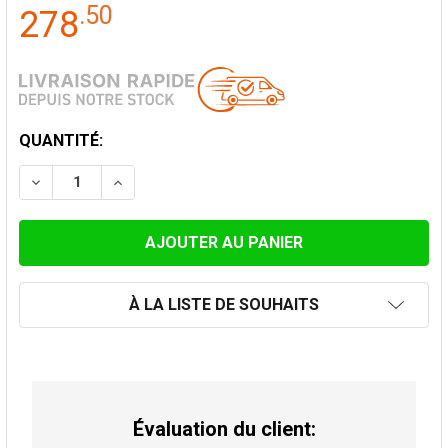
.
50
278
STOCK
QUANTITÉ:
ACTUEL:
DIMINUER LA QUANTITÉ DE LONGUEUR TÉLESCOPIQUE 
AUGMENTER LA QUANTITÉ DE LONGUEUR TÉ
À LA LISTE DE SOUHAITS
Évaluation du client: