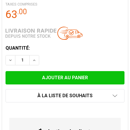
TAXES COMPRISES
.
00
63
STOCK
QUANTITÉ:
ACTUEL:
DIMINUER LA QUANTITÉ DE DOUBLE PAROI 150 MM AD
AUGMENTER LA QUANTITÉ DE DOUBLE PARO
À LA LISTE DE SOUHAITS