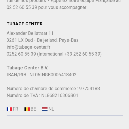
l'un de nos produits ? Appelez notre équipe Française au
02 52 60 55 39
pour vous accompagner
TUBAGE CENTER
Alexander Bellstraat 11
3261 LX Oud - Beijerland, Pays-Bas
info@tubage-center.fr
0252 60 55 39
(International
+33 252 60 55 39)
Tubage Center B.V.
IBAN/RIB : NL06INGB0006418402
Numéro de chambre de commerce : 97754188
Numéro de TVA : NL868216306B01