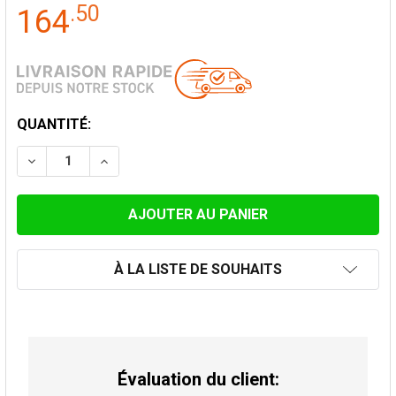
.
50
164
STOCK
QUANTITÉ:
ACTUEL:
DIMINUER LA QUANTITÉ DE CHAPEAU DE HAUBANAGE 
AUGMENTER LA QUANTITÉ DE CHAPEAU DE 
À LA LISTE DE SOUHAITS
Évaluation du client: