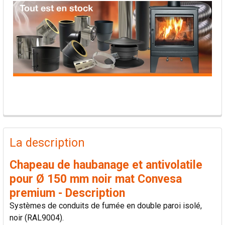
PRODUITS
FRÉQUEMMENT
La description
ACHETÉS
ENSEMBLE:
Chapeau de haubanage et antivolatile
pour Ø 150 mm noir mat Convesa
TOUT
premium - Description
SÉLECTIONNER
Systèmes de conduits de fumée en double paroi isolé,
noir (RAL9004).
AJOUTER