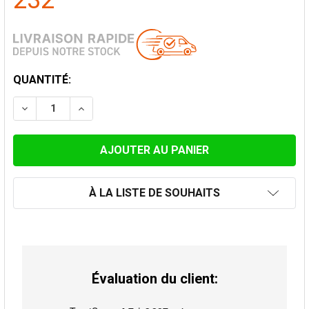
232
STOCK
QUANTITÉ:
ACTUEL:
DIMINUER LA QUANTITÉ DE TÉ 90° CONVESA PREMIUM
AUGMENTER LA QUANTITÉ DE TÉ 90° CONV
À LA LISTE DE SOUHAITS
Évaluation du client: