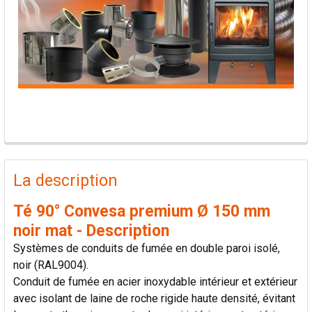
PRODUITS
FRÉQUEMMENT
La description
ACHETÉS
ENSEMBLE:
Té 90° Convesa premium Ø 150 mm
noir mat - Description
TOUT
Systèmes de conduits de fumée en double paroi isolé,
SÉLECTIONNER
noir (RAL9004).
Conduit de fumée en acier inoxydable intérieur et extérieur
AJOUTER
avec isolant de laine de roche rigide haute densité, évitant
LA
SÉLECTION