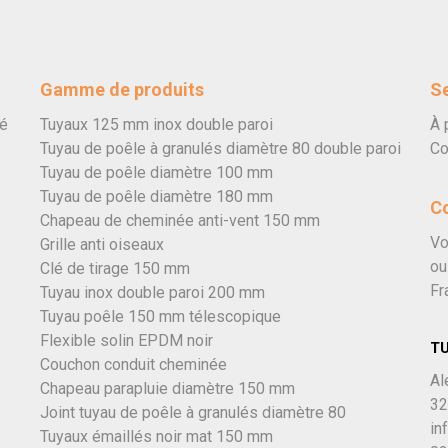
Gamme de produits
Se
vé
Tuyaux 125 mm inox double paroi
À 
Tuyau de poêle à granulés diamètre 80 double paroi
Co
Tuyau de poêle diamètre 100 mm
Tuyau de poêle diamètre 180 mm
C
Chapeau de cheminée anti-vent 150 mm
Vo
Grille anti oiseaux
ou
Clé de tirage 150 mm
Fr
Tuyau inox double paroi 200 mm
Tuyau poêle 150 mm télescopique
Flexible solin EPDM noir
T
Couchon conduit cheminée
Al
Chapeau parapluie diamètre 150 mm
32
Joint tuyau de poêle à granulés diamètre 80
in
Tuyaux émaillés noir mat 150 mm