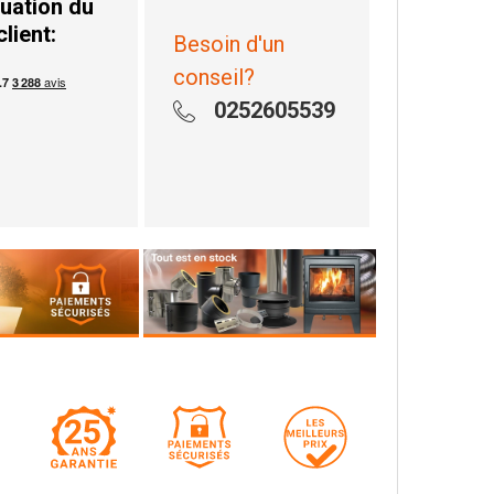
uation du
client:
Besoin d'un
conseil?
0252605539