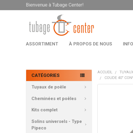
Bienvenue à Tubage Center!
ASSORTIMENT
À PROPOS DE NOUS
INF
ACCUEIL
TUYAUX
CATÉGORIES
COUDE 40° CON
Tuyaux de poêle
PRODUITS
FRÉQUEMMEN
Cheminées et poêles
ACHETÉS
ENSEMBLE:
Kits complet
Solins universels - Type
TOUT
Pipeco
SÉLECTIONNE