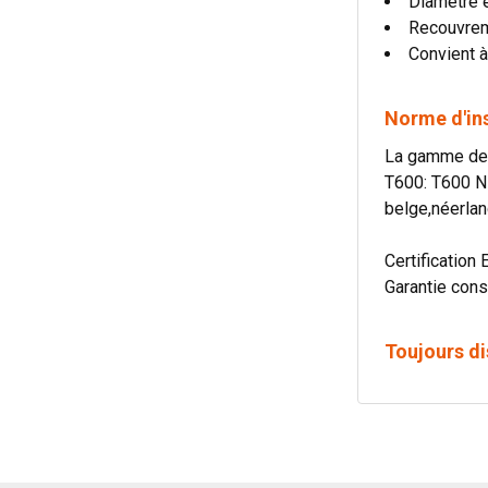
Diamètre 
Recouvre
Convient à
Norme d'in
La gamme de c
T600: T600 N
belge,néerlan
Certification 
Garantie cons
Toujours di