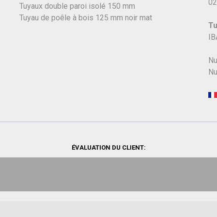
02
Tuyaux double paroi isolé 150 mm
Tuyau de poêle à bois 125 mm noir mat
Tu
IB
Nu
Nu
ÉVALUATION DU CLIENT: