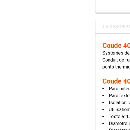
LA DESCRIP
Coude 40
Systèmes de c
Conduit de fu
ponts thermiqu
Coude 40
Paroi inté
Paroi exté
Isolation
Utilisatio
Testé à: 
Diamètre i