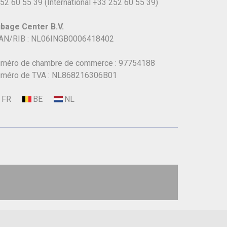
52 60 55 39
(International
+33 252 60 55 39)
bage Center B.V.
AN/RIB : NL06INGB0006418402
méro de chambre de commerce : 97754188
méro de TVA : NL868216306B01