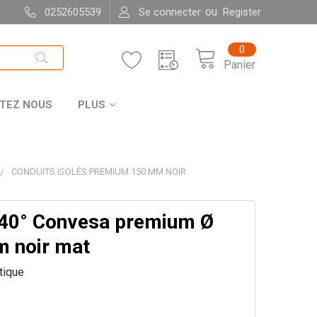
ou
0252605539
Se connecter
Register
0
Panier
TEZ NOUS
PLUS
CONDUITS ISOLÉS PREMIUM 150 MM NOIR
40° Convesa premium Ø
 noir mat
itique