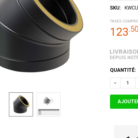
SKU:
KWCU
TAXES COMPRI
.
5
123
STOCK
QUANTITÉ:
ACTUEL:
DIMINUER 