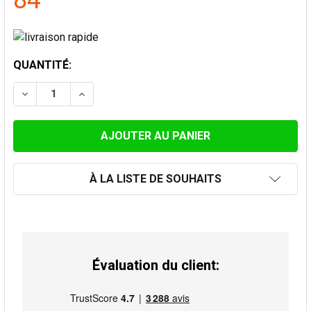
84
STOCK
QUANTITÉ:
ACTUEL:
DIMINUER LA QUANTITÉ DE COUDE 40° CONVESA PRE
AUGMENTER LA QUANTITÉ DE COUDE 40° 
À LA LISTE DE SOUHAITS
Évaluation du client: