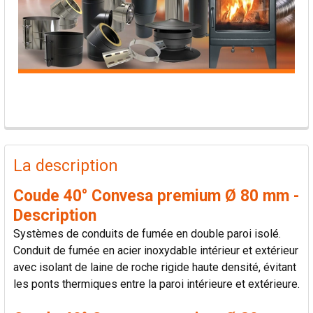
PRODUITS
FRÉQUEMMENT
La description
ACHETÉS
ENSEMBLE:
Coude 40° Convesa premium Ø 80 mm -
Description
TOUT
Systèmes de conduits de fumée en double paroi isolé.
SÉLECTIONNER
Conduit de fumée en acier inoxydable intérieur et extérieur
avec isolant de laine de roche rigide haute densité, évitant
AJOUTER
les ponts thermiques entre la paroi intérieure et extérieure.
LA
SÉLECTION
AU PANIER