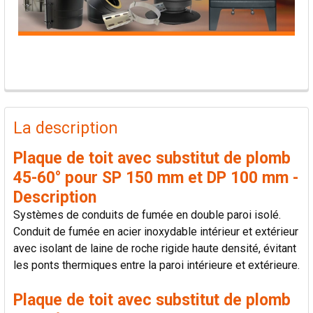
PRODUITS
FRÉQUEMMENT
La description
ACHETÉS
ENSEMBLE:
Plaque de toit avec substitut de plomb
45-60° pour SP 150 mm et DP 100 mm -
TOUT
Description
SÉLECTIONNER
Systèmes de conduits de fumée en double paroi isolé.
Conduit de fumée en acier inoxydable intérieur et extérieur
AJOUTER
avec isolant de laine de roche rigide haute densité, évitant
LA
SÉLECTION
les ponts thermiques entre la paroi intérieure et extérieure.
AU PANIER
Plaque de toit avec substitut de plomb