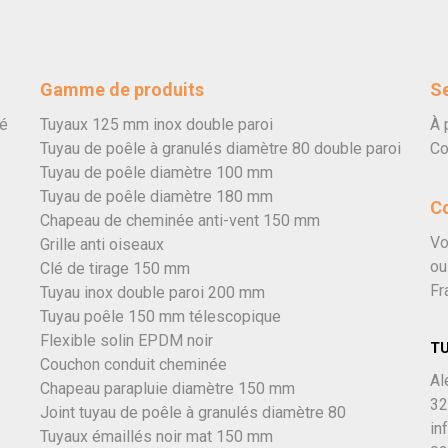
Gamme de produits
Se
vé
Tuyaux 125 mm inox double paroi
À 
Tuyau de poêle à granulés diamètre 80 double paroi
Co
Tuyau de poêle diamètre 100 mm
Tuyau de poêle diamètre 180 mm
C
Chapeau de cheminée anti-vent 150 mm
Vo
Grille anti oiseaux
ou
Clé de tirage 150 mm
Fr
Tuyau inox double paroi 200 mm
Tuyau poêle 150 mm télescopique
Flexible solin EPDM noir
T
Couchon conduit cheminée
Al
Chapeau parapluie diamètre 150 mm
32
Joint tuyau de poêle à granulés diamètre 80
in
Tuyaux émaillés noir mat 150 mm