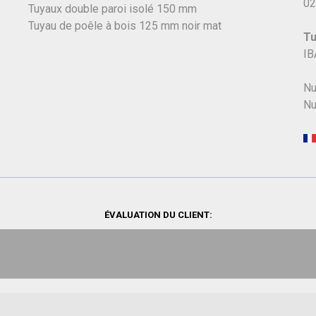
02
Tuyaux double paroi isolé 150 mm
Tuyau de poêle à bois 125 mm noir mat
Tu
IB
Nu
Nu
ÉVALUATION DU CLIENT: