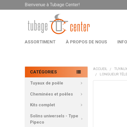
Bienvenue à Tubage Center!
ASSORTIMENT
À PROPOS DE NOUS
INF
ACCUEIL
TUYAUX
CATÉGORIES
LONGUEUR TÉLE
Tuyaux de poêle
PRODUITS
FRÉQUEMMEN
Cheminées et poêles
ACHETÉS
ENSEMBLE:
Kits complet
Solins universels - Type
TOUT
Pipeco
SÉLECTIONNE