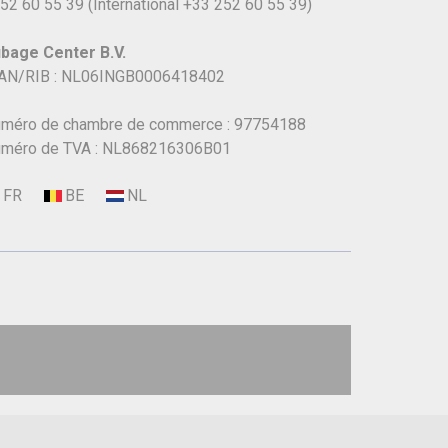
52 60 55 39
(International
+33 252 60 55 39)
bage Center B.V.
AN/RIB : NL06INGB0006418402
méro de chambre de commerce : 97754188
méro de TVA : NL868216306B01