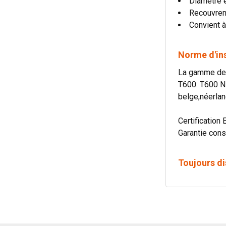
Diamètre 
Recouvre
Convient à
Norme d'in
La gamme de c
T600: T600 N
belge,néerlan
Certification 
Garantie cons
Toujours di