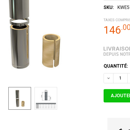
SKU:
KWE5
TAXES COMPRI
.
0
146
STOCK
QUANTITÉ:
ACTUEL:
DIMINUER