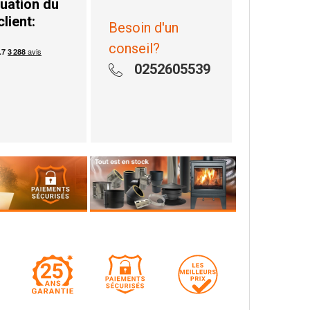
uation du
client:
Besoin d'un
conseil?
0252605539