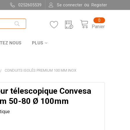
ou
0252605539
Se connecter
Register
0
Panier
TEZ NOUS
PLUS
CONDUITS ISOLÉS PREMIUM 100 MM INOX
ur télescopique Convesa
um 50-80 Ø 100mm
itique