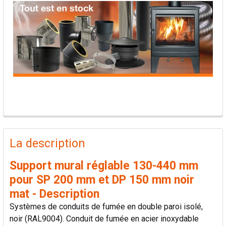
PRODUITS
FRÉQUEMMENT
La description
ACHETÉS
ENSEMBLE:
Support mural réglable 130-440 mm
pour SP 200 mm et DP 150 mm noir
TOUT
mat - Description
SÉLECTIONNER
Systèmes de conduits de fumée en double paroi isolé,
noir (RAL9004). Conduit de fumée en acier inoxydable
AJOUTER