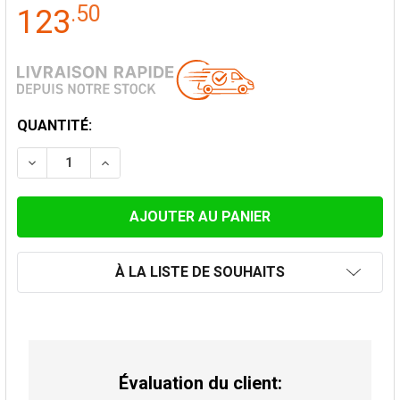
.
50
123
STOCK
QUANTITÉ:
ACTUEL:
DIMINUER LA QUANTITÉ DE SUPPORT MURAL RÉGLABL
AUGMENTER LA QUANTITÉ DE SUPPORT MUR
À LA LISTE DE SOUHAITS
Évaluation du client: