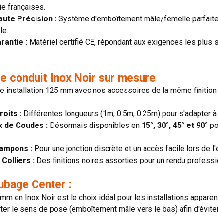
ie françaises.
ute Précision :
Système d'emboîtement mâle/femelle parfaiteme
le.
rantie :
Matériel certifié CE, répondant aux exigences les plus 
e conduit Inox Noir sur mesure
 installation 125 mm avec nos accessoires de la même finition 
oits :
Différentes longueurs (1m, 0.5m, 0.25m) pour s'adapter à 
x de Coudes :
Désormais disponibles en
15°, 30°, 45° et 90°
po
ampons :
Pour une jonction discrète et un accès facile lors de l'e
Colliers :
Des finitions noires assorties pour un rendu professi
ubage Center :
mm en Inox Noir est le choix idéal pour les installations apparent
er le sens de pose (emboîtement mâle vers le bas) afin d'éviter