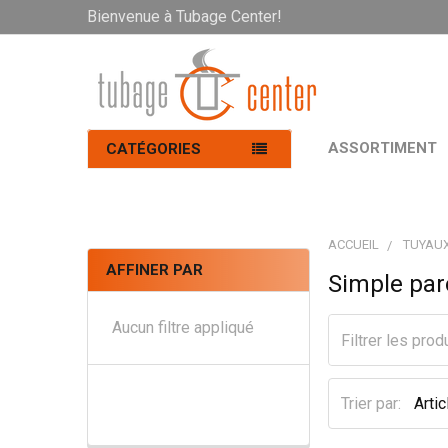
Bienvenue à Tubage Center!
ASSORTIMENT
CATÉGORIES
ACCUEIL
TUYAUX
AFFINER PAR
Simple par
Aucun filtre appliqué
Trier par: