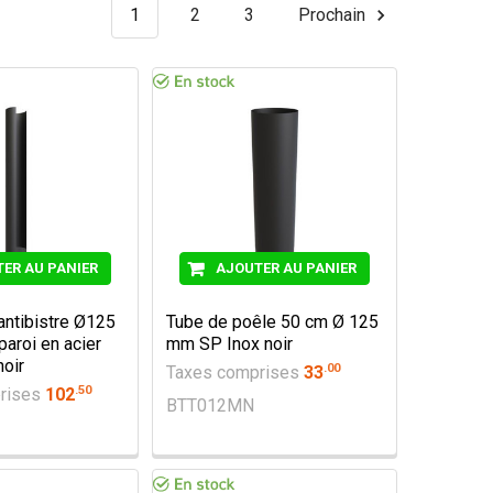
1
2
3
Prochain
ER AU PANIER
AJOUTER AU PANIER
antibistre Ø125
Tube de poêle 50 cm Ø 125
aroi en acier
mm SP Inox noir
noir
.
00
Taxes comprises
33
.
50
rises
102
BTT012MN