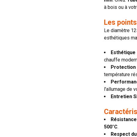
à bois ou à vot
Les points
Le diamètre 125
esthétiques maj
Esthétique
chauffe moder
Protection 
température rés
Performan
l'allumage de vo
Entretien Si
Caractéri
Résistance
500°C
.
Respect du