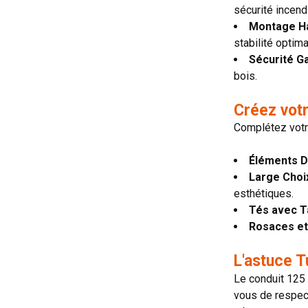
sécurité incend
Montage Ha
stabilité optima
Sécurité Ga
bois.
Créez votr
Complétez votre
Éléments Dr
Large Choi
esthétiques.
Tés avec T
Rosaces et 
L'astuce T
Le conduit 125 
vous de respect