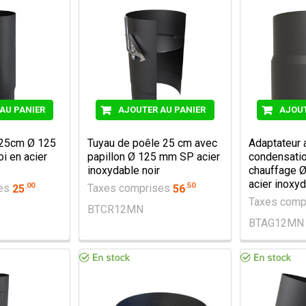
AU PANIER
AJOUTER AU PANIER
AJOUT
 25cm Ø 125
Tuyau de poêle 25 cm avec
Adaptateur a
i en acier
papillon Ø 125 mm SP acier
condensatio
inoxydable noir
chauffage 
acier inoxyd
.
00
.
50
ses
25
Taxes comprises
56
Taxes comp
BTCR12MN
BTAG12MN