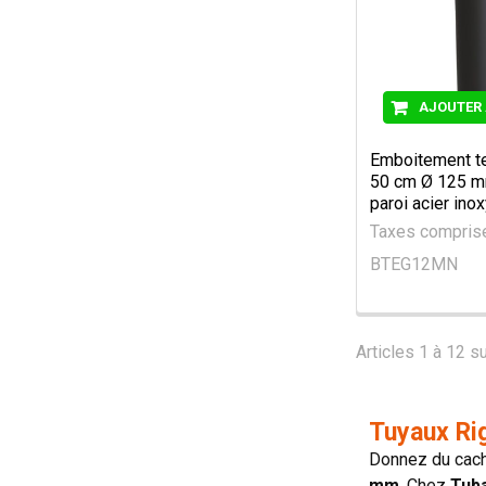
AJOUTER 
Emboitement t
50 cm Ø 125 m
paroi acier ino
Taxes compri
BTEG12MN
Articles 1 à 12 su
Tuyaux Ri
Donnez du cach
mm
. Chez
Tub