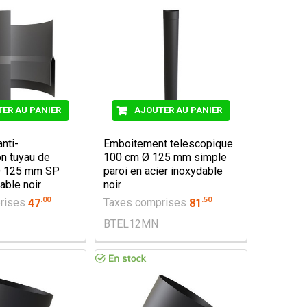
ER AU PANIER
AJOUTER AU PANIER
nti-
Emboitement telescopique
n tuyau de
100 cm Ø 125 mm simple
Ø 125 mm SP
paroi en acier inoxydable
able noir
noir
.
00
.
50
rises
47
Taxes comprises
81
BTEL12MN