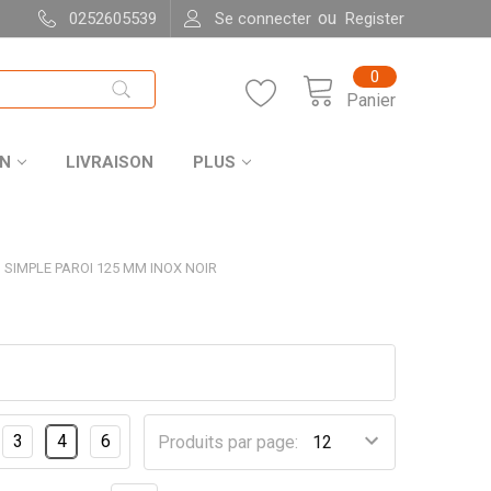
ou
0252605539
Se connecter
Register
0
Panier
ON
LIVRAISON
PLUS
SIMPLE PAROI 125 MM INOX NOIR
3
4
6
Produits par page: