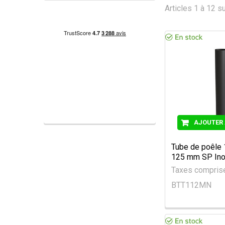
Articles 1 à 12 su
AJOUTER 
Tube de poêle
125 mm SP Ino
Taxes compri
BTT112MN