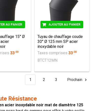
ER AU PANIER
AJOUTER AU PANIER
auffage 15° Ø
Tuyau de chauffage coude
acier
30° Ø 125 mm SP acier
noir
inoxydable noir
.
00
.
00
rises
33
Taxes comprises
33
BTCT12MN
1
2
3
Prochain
ute Résistance
 en acier inoxydable noir mat de diamètre 125
tion noire haut de gamme pour offrir à votre poêle