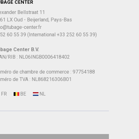
UBAGE CENTER
exander Bellstraat 11
61 LX Oud - Beijerland, Pays-Bas
fo@tubage-center.fr
52 60 55 39
(International
+33 252 60 55 39)
bage Center B.V.
AN/RIB : NL06INGB0006418402
méro de chambre de commerce : 97754188
méro de TVA : NL868216306B01