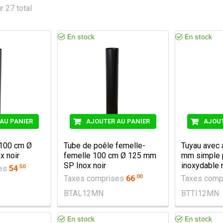
r 27 total
AU PANIER
AJOUTER AU PANIER
AJOUT
 100 cm Ø
Tube de poêle femelle-
Tuyau avec 
x noir
femelle 100 cm Ø 125 mm
mm simple p
SP Inox noir
inoxydable 
.
50
ses
54
.
00
Taxes comprises
66
Taxes comp
BTAL12MN
BTTI12MN