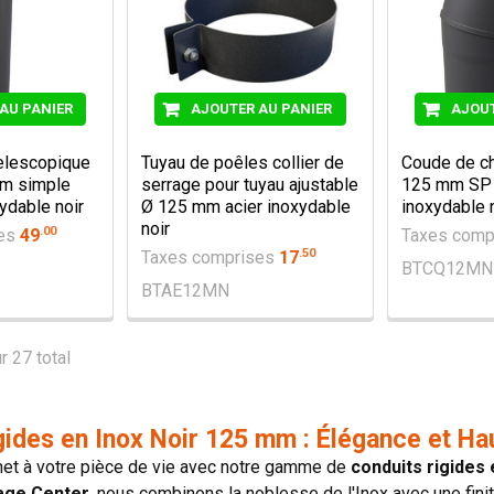
AU PANIER
AJOUTER AU PANIER
AJOUT
elescopique
Tuyau de poêles collier de
Coude de ch
m simple
serrage pour tuyau ajustable
125 mm SP 
xydable noir
Ø 125 mm acier inoxydable
inoxydable 
noir
.
00
ses
49
Taxes comp
.
50
Taxes comprises
17
BTCQ12MN
BTAE12MN
r 27 total
gides en Inox Noir 125 mm : Élégance et Ha
et à votre pièce de vie avec notre gamme de
conduits rigides
age Center
, nous combinons la noblesse de l'Inox avec une fini