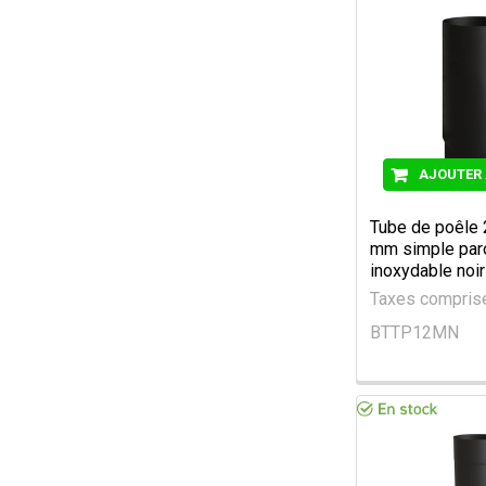
AJOUTER 
Tube de poêle
mm simple paro
inoxydable noir
Taxes compri
BTTP12MN