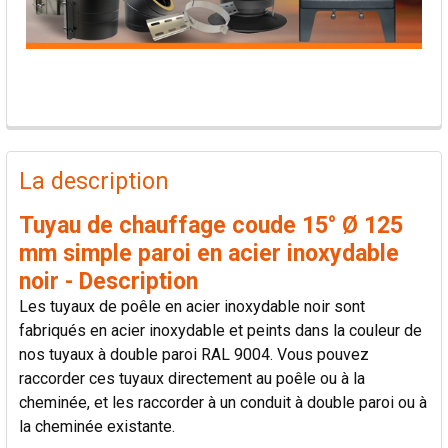
PRODUITS
FRÉQUEMMENT
La description
ACHETÉS
ENSEMBLE:
Tuyau de chauffage coude 15° Ø 125
mm simple paroi en acier inoxydable
TOUT
noir - Description
SÉLECTIONNER
Les tuyaux de poêle en acier inoxydable noir sont
fabriqués en acier inoxydable et peints dans la couleur de
AJOUTER
nos tuyaux à double paroi RAL 9004. Vous pouvez
LA
SÉLECTION
raccorder ces tuyaux directement au poêle ou à la
AU PANIER
cheminée, et les raccorder à un conduit à double paroi ou à
la cheminée existante.