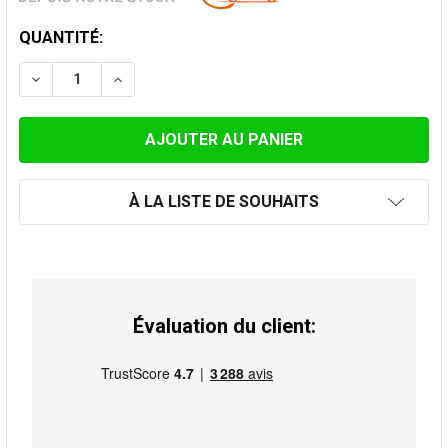
STOCK
QUANTITÉ:
ACTUEL:
DIMINUER LA QUANTITÉ DE COUDE DE CHAUFFAGE 15° 
AUGMENTER LA QUANTITÉ DE COUDE DE CHA
À LA LISTE DE SOUHAITS
Évaluation du client: