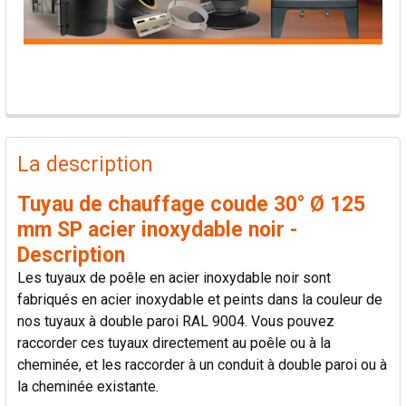
PRODUITS
FRÉQUEMMENT
La description
ACHETÉS
ENSEMBLE:
Tuyau de chauffage coude 30° Ø 125
mm SP acier inoxydable noir -
TOUT
Description
SÉLECTIONNER
Les tuyaux de poêle en acier inoxydable noir sont
fabriqués en acier inoxydable et peints dans la couleur de
AJOUTER
nos tuyaux à double paroi RAL 9004. Vous pouvez
LA
SÉLECTION
raccorder ces tuyaux directement au poêle ou à la
AU PANIER
cheminée, et les raccorder à un conduit à double paroi ou à
la cheminée existante.