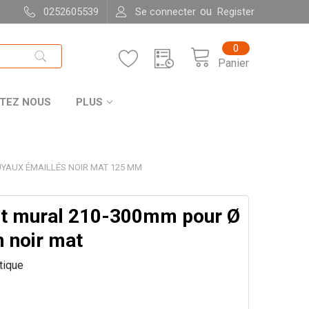
ou
0252605539
Se connecter
Register
0
Panier
TEZ NOUS
PLUS
UYAUX ÉMAILLÉS NOIR MAT 125 MM
t mural 210-300mm pour Ø
noir mat
itique