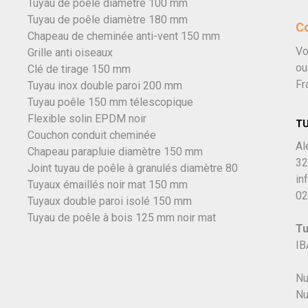
Tuyau de poêle diamètre 100 mm
Tuyau de poêle diamètre 180 mm
C
Chapeau de cheminée anti-vent 150 mm
Vo
Grille anti oiseaux
ou
Clé de tirage 150 mm
Fr
Tuyau inox double paroi 200 mm
Tuyau poêle 150 mm télescopique
Flexible solin EPDM noir
T
Couchon conduit cheminée
Al
Chapeau parapluie diamètre 150 mm
32
Joint tuyau de poêle à granulés diamètre 80
in
Tuyaux émaillés noir mat 150 mm
02
Tuyaux double paroi isolé 150 mm
Tuyau de poêle à bois 125 mm noir mat
Tu
IB
Nu
Nu