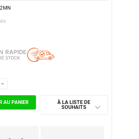
12MN
SES
 LA QUANTITÉ DE SUPPORT MURAL 210-300MM POUR Ø 12
AUGMENTER LA QUANTITÉ DE SUPPORT MURAL 210-300M
À LA LISTE DE
SOUHAITS