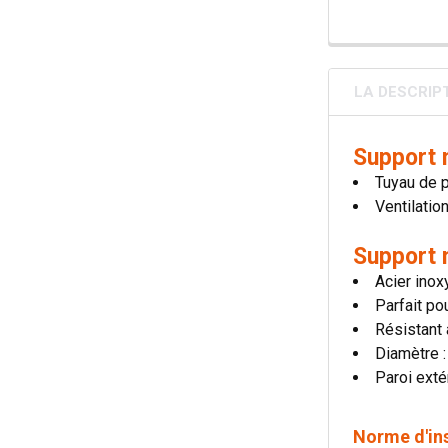
LA DESCRIP
Support 
Tuyau de 
Ventilatio
Support 
Acier inox
Parfait po
Résistant
Diamètre 
Paroi exté
Norme d'in