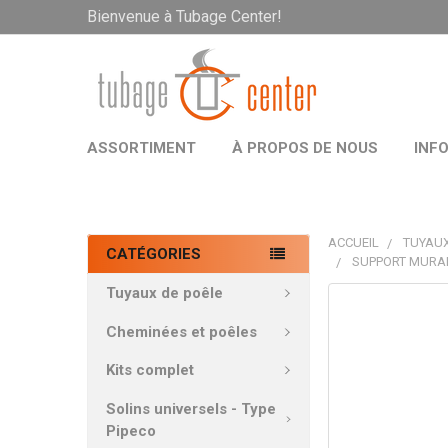
Bienvenue à Tubage Center!
ASSORTIMENT
À PROPOS DE NOUS
INF
ACCUEIL
TUYAUX
CATÉGORIES
SUPPORT MURAL
Tuyaux de poêle
PRODUITS
FRÉQUEMMEN
Cheminées et poêles
ACHETÉS
ENSEMBLE:
Kits complet
Solins universels - Type
TOUT
Pipeco
SÉLECTIONNE