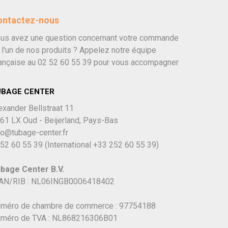
ontactez-nous
us avez une question concernant votre commande
 l'un de nos produits ? Appelez notre équipe
ançaise au
02 52 60 55 39
pour vous accompagner
UBAGE CENTER
exander Bellstraat 11
61 LX Oud - Beijerland, Pays-Bas
fo@tubage-center.fr
52 60 55 39
(International
+33 252 60 55 39)
bage Center B.V.
AN/RIB : NL06INGB0006418402
méro de chambre de commerce : 97754188
méro de TVA : NL868216306B01