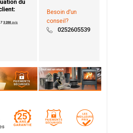
uation du
client:
Besoin d'un
conseil?
0252605539