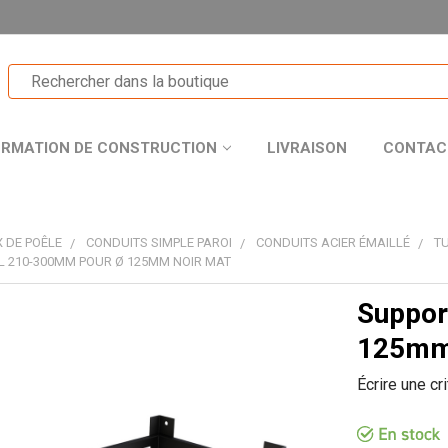
ORMATION DE CONSTRUCTION
LIVRAISON
CONTAC
 DE POÊLE
CONDUITS SIMPLE PAROI
CONDUITS ACIER ÉMAILLÉ
T
 210-300MM POUR Ø 125MM NOIR MAT
Suppor
T
125mm 
Écrire une cr
R