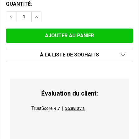
STOCK
QUANTITÉ:
ACTUEL:
DIMINUER LA QUANTITÉ DE ENJOLIVEUR POUR 100MM 
AUGMENTER LA QUANTITÉ DE ENJOLIVEUR 
À LA LISTE DE SOUHAITS
Évaluation du client: