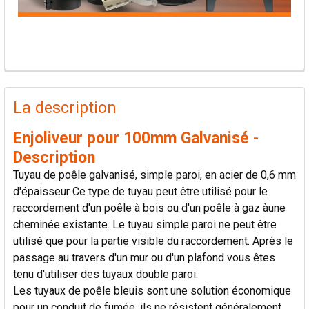
PRODUITS
FRÉQUEMMENT
La description
ACHETÉS
ENSEMBLE:
Enjoliveur pour 100mm Galvanisé -
Description
TOUT
Tuyau de poêle galvanisé, simple paroi, en acier de 0,6 mm
SÉLECTIONNER
d'épaisseur Ce type de tuyau peut être utilisé pour le
raccordement d'un poêle à bois ou d'un poêle à gaz àune
AJOUTER
cheminée existante. Le tuyau simple paroi ne peut être
LA
SÉLECTION
utilisé que pour la partie visible du raccordement. Après le
AU PANIER
passage au travers d'un mur ou d'un plafond vous êtes
tenu d'utiliser des tuyaux double paroi.
Les tuyaux de poêle bleuis sont une solution économique
pour un conduit de fumée, ils ne résistent généralement