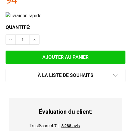
94
STOCK
QUANTITÉ:
ACTUEL:
DIMINUER LA QUANTITÉ DE CHAPEAU ANTI-VENT 125 
AUGMENTER LA QUANTITÉ DE CHAPEAU ANT
À LA LISTE DE SOUHAITS
Évaluation du client: