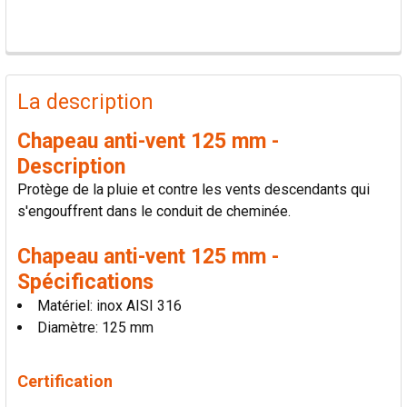
PRODUITS
FRÉQUEMMENT
La description
ACHETÉS
ENSEMBLE:
Chapeau anti-vent 125 mm -
Description
TOUT
Protège de la pluie et contre les vents descendants qui
SÉLECTIONNER
s'engouffrent dans le conduit de cheminée.
AJOUTER
Chapeau anti-vent 125 mm -
LA
SÉLECTION
Spécifications
AU PANIER
Matériel: inox AISI 316
Diamètre: 125 mm
Certification