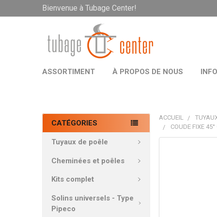
Bienvenue à Tubage Center!
ASSORTIMENT
À PROPOS DE NOUS
INF
ACCUEIL
TUYAUX
CATÉGORIES
COUDE FIXE 45°
Tuyaux de poêle
PRODUITS
FRÉQUEMMEN
Cheminées et poêles
ACHETÉS
ENSEMBLE:
Kits complet
Solins universels - Type
TOUT
Pipeco
SÉLECTIONNE