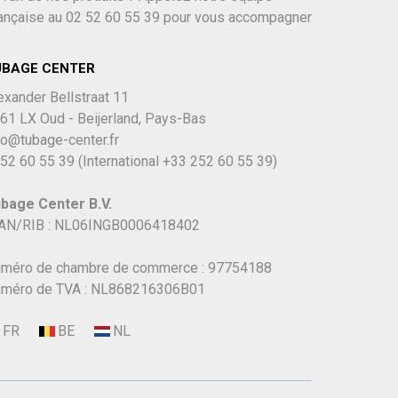
ançaise au
02 52 60 55 39
pour vous accompagner
UBAGE CENTER
exander Bellstraat 11
61 LX Oud - Beijerland, Pays-Bas
fo@tubage-center.fr
52 60 55 39
(International
+33 252 60 55 39)
bage Center B.V.
AN/RIB : NL06INGB0006418402
méro de chambre de commerce : 97754188
méro de TVA : NL868216306B01