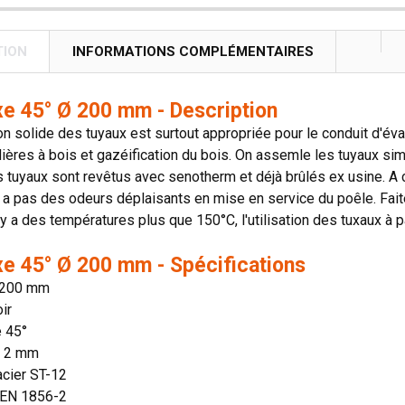
TION
INFORMATIONS COMPLÉMENTAIRES
xe 45° Ø 200 mm - Description
on solide des tuyaux est surtout appropriée pour le conduit d'é
ières à bois et gazéification du bois. On assemle les tuyaux si
s tuyaux sont revêtus avec senotherm et déjà brûlés ex usine. A c
'y a pas des odeurs déplaisants en mise en service du poêle. Faite
il y a des températures plus que 150°C, l'utilisation des tuxaux 
xe 45° Ø 200 mm - Spécifications
 200 mm
ir
e 45°
: 2 mm
acier ST-12
 EN 1856-2