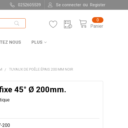
ou
0252605539
Se connecter
Register
0
Panier
TEZ NOUS
PLUS
MM
TUYAUX DE POÊLE ÉPAIS 200 MM NOIR
fixe 45° Ø 200mm.
itique
-200