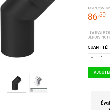
TAXES COMPRI
.
50
86
STOCK
QUANTITÉ:
ACTUEL:
DIMINUER 
Éval