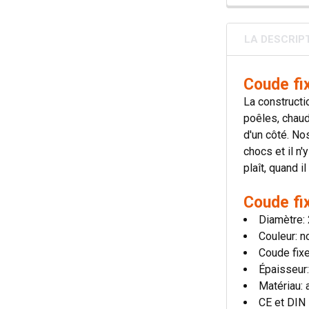
LA DESCRIP
Coude fi
La constructi
poêles, chaud
d'un côté. No
chocs et il n
plaît, quand 
Coude fi
Diamètre:
Couleur: no
Coude fix
Épaisseur
Matériau: 
CE et DIN