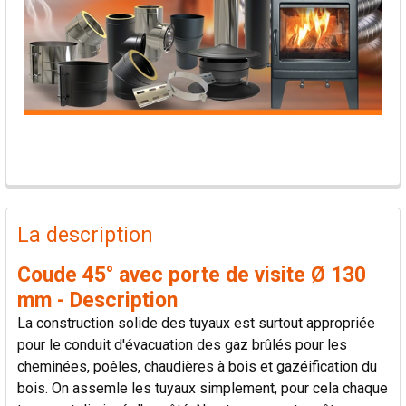
PRODUITS
FRÉQUEMMENT
La description
ACHETÉS
ENSEMBLE:
Coude 45° avec porte de visite Ø 130
mm - Description
TOUT
La construction solide des tuyaux est surtout appropriée
SÉLECTIONNER
pour le conduit d'évacuation des gaz brûlés pour les
cheminées, poêles, chaudières à bois et gazéification du
AJOUTER
bois. On assemle les tuyaux simplement, pour cela chaque
LA
SÉLECTION