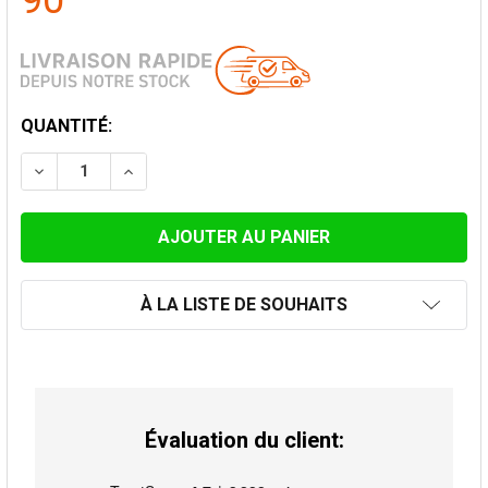
90
STOCK
QUANTITÉ:
ACTUEL:
DIMINUER LA QUANTITÉ DE COUDE 45° AVEC PORTE DE 
AUGMENTER LA QUANTITÉ DE COUDE 45° AV
À LA LISTE DE SOUHAITS
Évaluation du client: