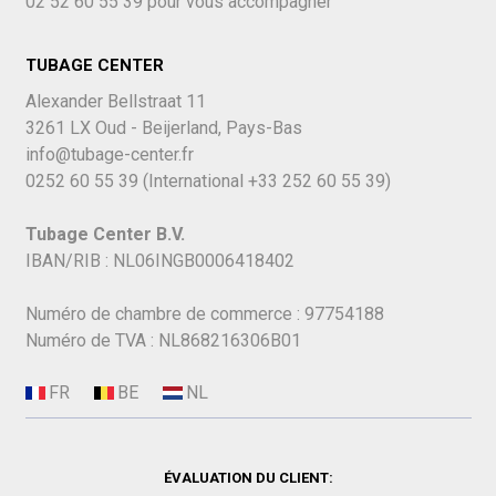
02 52 60 55 39
pour vous accompagner
TUBAGE CENTER
Alexander Bellstraat 11
3261 LX Oud - Beijerland, Pays-Bas
info@tubage-center.fr
0252 60 55 39
(International
+33 252 60 55 39)
Tubage Center B.V.
IBAN/RIB : NL06INGB0006418402
Numéro de chambre de commerce : 97754188
Numéro de TVA : NL868216306B01
ÉVALUATION DU CLIENT: