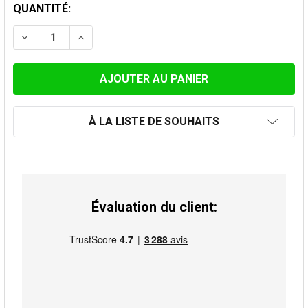
STOCK
QUANTITÉ:
ACTUEL:
DIMINUER LA QUANTITÉ DE COUDE À 45° 200MM
AUGMENTER LA QUANTITÉ DE COUDE À 45°
À LA LISTE DE SOUHAITS
Évaluation du client: