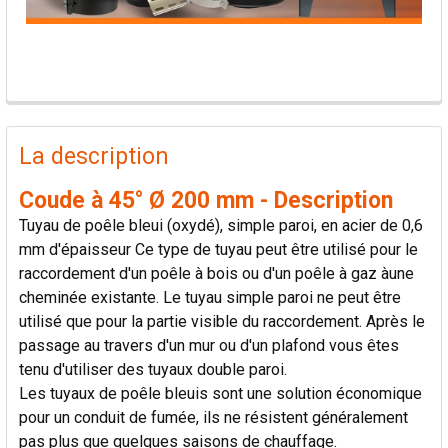
PRODUITS
FRÉQUEMMENT
La description
ACHETÉS
ENSEMBLE:
Coude à 45° Ø 200 mm - Description
Tuyau de poêle bleui (oxydé), simple paroi, en acier de 0,6
TOUT
mm d'épaisseur Ce type de tuyau peut être utilisé pour le
SÉLECTIONNER
raccordement d'un poêle à bois ou d'un poêle à gaz àune
cheminée existante. Le tuyau simple paroi ne peut être
AJOUTER
utilisé que pour la partie visible du raccordement. Après le
LA
passage au travers d'un mur ou d'un plafond vous êtes
SÉLECTION
AU PANIER
tenu d'utiliser des tuyaux double paroi.
Les tuyaux de poêle bleuis sont une solution économique
pour un conduit de fumée, ils ne résistent généralement
pas plus que quelques saisons de chauffage.