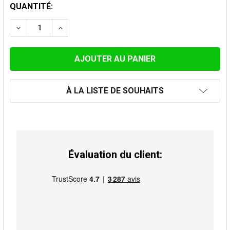
STOCK
QUANTITÉ:
ACTUEL:
DIMINUER LA QUANTITÉ DE TUYAU 33CM 160MM
AUGMENTER LA QUANTITÉ DE TUYAU 33CM
À LA LISTE DE SOUHAITS
Évaluation du client: