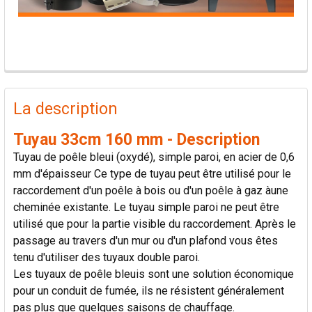
PRODUITS
FRÉQUEMMENT
La description
ACHETÉS
ENSEMBLE:
Tuyau 33cm 160 mm - Description
Tuyau de poêle bleui (oxydé), simple paroi, en acier de 0,6
TOUT
mm d'épaisseur Ce type de tuyau peut être utilisé pour le
SÉLECTIONNER
raccordement d'un poêle à bois ou d'un poêle à gaz àune
cheminée existante. Le tuyau simple paroi ne peut être
AJOUTER
utilisé que pour la partie visible du raccordement. Après le
LA
passage au travers d'un mur ou d'un plafond vous êtes
SÉLECTION
AU PANIER
tenu d'utiliser des tuyaux double paroi.
Les tuyaux de poêle bleuis sont une solution économique
pour un conduit de fumée, ils ne résistent généralement
pas plus que quelques saisons de chauffage.