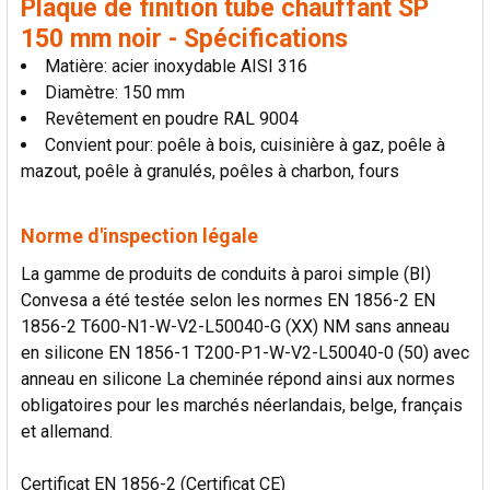
Plaque de finition tube chauffant SP
LA
SÉLECTION
150 mm noir - Spécifications
AU PANIER
Matière: acier inoxydable AISI 316
Diamètre: 150 mm
Revêtement en poudre RAL 9004
Convient pour: poêle à bois, cuisinière à gaz, poêle à
mazout, poêle à granulés, poêles à charbon, fours
Norme d'inspection légale
La gamme de produits de conduits à paroi simple (BI)
Convesa a été testée selon les normes EN 1856-2 EN
1856-2 T600-N1-W-V2-L50040-G (XX) NM sans anneau
en silicone EN 1856-1 T200-P1-W-V2-L50040-0 (50) avec
anneau en silicone La cheminée répond ainsi aux normes
obligatoires pour les marchés néerlandais, belge, français
et allemand.
Certificat EN 1856-2 (Certificat CE)