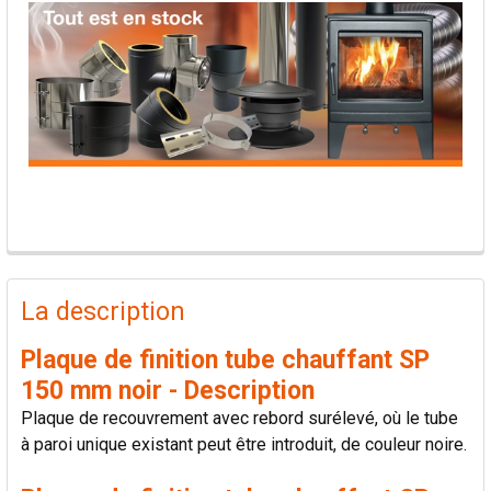
PRODUITS
FRÉQUEMMENT
La description
ACHETÉS
ENSEMBLE:
Plaque de finition tube chauffant SP
150 mm noir - Description
TOUT
Plaque de recouvrement avec rebord surélevé, où le tube
SÉLECTIONNER
à paroi unique existant peut être introduit, de couleur noire.
AJOUTER