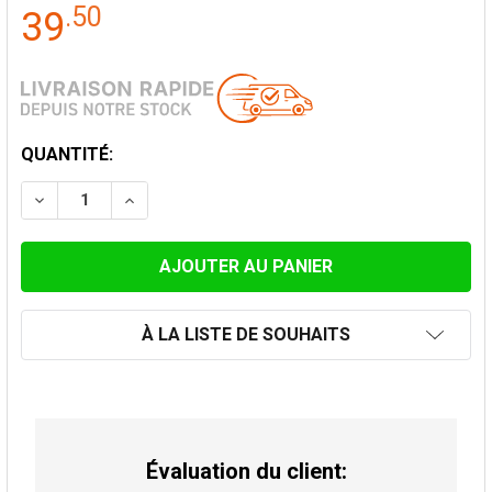
.
50
39
STOCK
QUANTITÉ:
ACTUEL:
DIMINUER LA QUANTITÉ DE PLAQUE DE FINITION TUBE
AUGMENTER LA QUANTITÉ DE PLAQUE DE FI
À LA LISTE DE SOUHAITS
Évaluation du client: