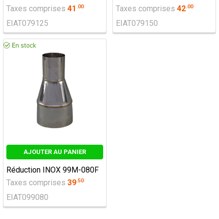
.
00
.
00
Taxes comprises
41
Taxes comprises
42
EIAT079125
EIAT079150
AJOUTER AU PANIER
Réduction INOX 99M-080F
.
50
Taxes comprises
39
EIAT099080