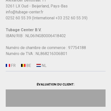
Alexander Bellstraat 11
3261 LX Oud - Beijerland, Pays-Bas
info@tubage-center.fr
0252 60 55 39
(International
+33 252 60 55 39)
Tubage Center B.V.
IBAN/RIB : NL06INGB0006418402
Numéro de chambre de commerce : 97754188
Numéro de TVA : NL868216306B01
ÉVALUATION DU CLIENT: