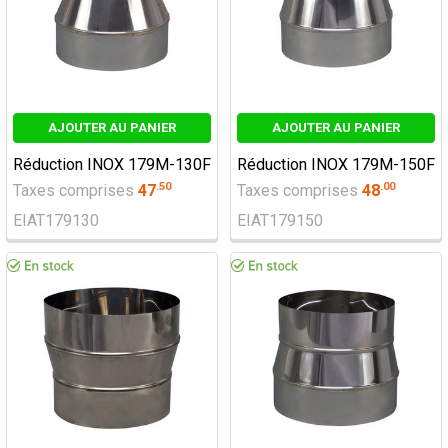
AJOUTER AU PANIER
AJOUTER AU PANIER
Réduction INOX 179M-130F
Réduction INOX 179M-150F
.
50
.
00
Taxes comprises
47
Taxes comprises
48
EIAT179130
EIAT179150