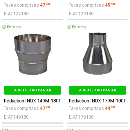
.
00
.
00
Taxes comprises
47
Taxes comprises
45
EIAT124180
EIAT129180
AJOUTER AU PANIER
AJOUTER AU PANIER
Réduction INOX 149M-180F
Réduction INOX 179M-100F
.
00
.
00
Taxes comprises
47
Taxes comprises
44
EIAT149180
EIAT179100