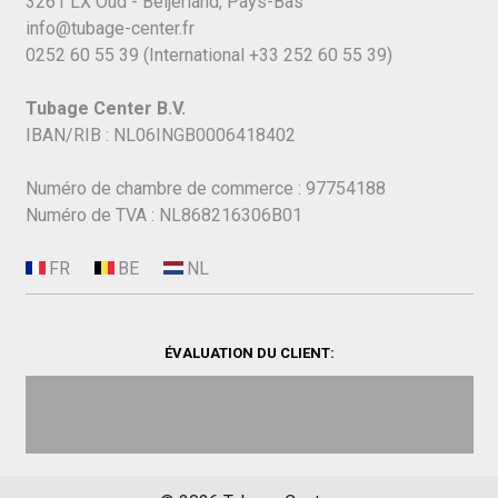
3261 LX Oud - Beijerland, Pays-Bas
info@tubage-center.fr
0252 60 55 39
(International
+33 252 60 55 39)
Tubage Center B.V.
IBAN/RIB : NL06INGB0006418402
Numéro de chambre de commerce : 97754188
Numéro de TVA : NL868216306B01
ÉVALUATION DU CLIENT: