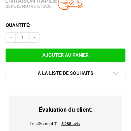
STOCK
QUANTITÉ:
ACTUEL:
DIMINUER LA QUANTITÉ DE KIT DE TRAVERSÉE DE TOI
AUGMENTER LA QUANTITÉ DE KIT DE TRAVE
À LA LISTE DE SOUHAITS
Évaluation du client: