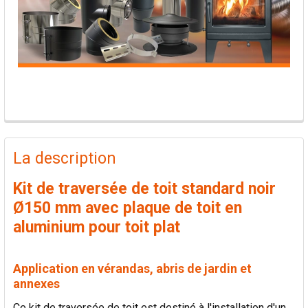
PRODUITS
FRÉQUEMMENT
La description
ACHETÉS
ENSEMBLE:
Kit de traversée de toit standard noir
Ø150 mm avec plaque de toit en
TOUT
aluminium pour toit plat
SÉLECTIONNER
AJOUTER
Application en vérandas, abris de jardin et
LA
annexes
SÉLECTION
AU PANIER
Ce kit de traversée de toit est destiné à l'installation d'un