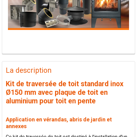
PRODUITS
FRÉQUEMMENT
La description
ACHETÉS
ENSEMBLE:
Kit de traversée de toit standard inox
Ø150 mm avec plaque de toit en
TOUT
aluminium pour toit en pente
SÉLECTIONNER
AJOUTER
Application en vérandas, abris de jardin et
LA
annexes
SÉLECTION
AU PANIER
Ce kit de traversée de toit est destiné à l'installation d'un