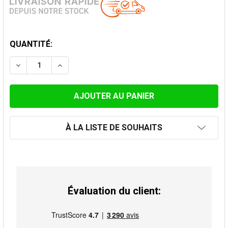
STOCK
QUANTITÉ:
ACTUEL:
DIMINUER LA QUANTITÉ DE KIT DE TRAVERSÉE DE TOI
AUGMENTER LA QUANTITÉ DE KIT DE TRAVE
À LA LISTE DE SOUHAITS
Évaluation du client: