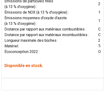
Émissions de particules fines
28 
(à 13 % d'oxygène) :
Émissions de NOX (à 13 % d'oxygène) :
102
Émissions moyennes d'oxyde d'azote
118
(à 13 % d'oxygène) :
Distance par rapport aux matériaux combustibles :
Côt
Distance par rapport aux matériaux incombustibles :
Côt
Longueur maximale des bûches :
25 
Matériel:
Tôle
Écoconception 2022 :
Oui
Disponible en stock.