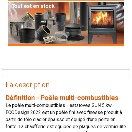
PRODUITS
FRÉQUEMMENT
La description
ACHETÉS
ENSEMBLE:
Définition - Poêle multi-combustibles
Le poêle multi-combustibles Heatstoves SUN 5 kw –
TOUT
ECODesign 2022 est un poêle fini avec finesse produit à
SÉLECTIONNER
partir de tôle d'acier épaisse et équipé d'une porte en
fonte. La chaufferie est équipée de plaques de vermiculite
AJOUTER