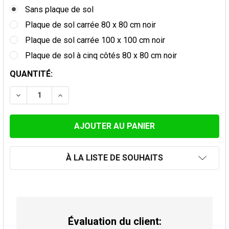
Sans plaque de sol
Plaque de sol carrée 80 x 80 cm noir
Plaque de sol carrée 100 x 100 cm noir
Plaque de sol à cinq côtés 80 x 80 cm noir
STOCK
QUANTITÉ:
ACTUEL:
DIMINUER LA QUANTITÉ DE POÊLE MULTI-COMBUSTIBL
AUGMENTER LA QUANTITÉ DE POÊLE MULTI
À LA LISTE DE SOUHAITS
Évaluation du client: