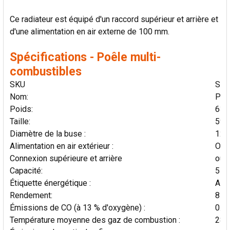
Ce radiateur est équipé d'un raccord supérieur et arrière et
d'une alimentation en air externe de 100 mm.
Spécifications - Poêle multi-
combustibles
SKU
SUN
Nom
:
Poê
Poids
:
63 
Taille
:
590
Diamètre de la buse
:
125
Alimentation en air extérieur :
Oui
Connexion supérieure et arrière
oui
Capacité:
5 k
Étiquette énergétique :
A
Rendement:
81,
Émissions de CO (à 13 % d'oxygène) :
0.1
Température moyenne des gaz de combustion :
282