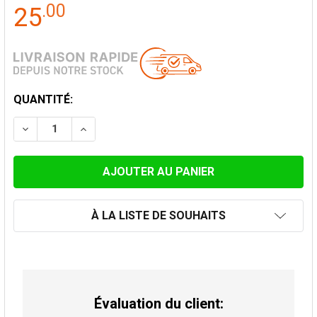
.
00
25
STOCK
QUANTITÉ:
ACTUEL:
DIMINUER LA QUANTITÉ DE PIÈCE DE DÉPART SIMPLE 
AUGMENTER LA QUANTITÉ DE PIÈCE DE DÉP
À LA LISTE DE SOUHAITS
Évaluation du client: