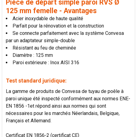
Pièce de départ simple paroi RVS Ø
LA
SÉLECTION
125 mm femelle - Avantages
AU PANIER
Acier inoxydable de haute qualité
Parfait pour la rénovation et la construction
Se connecte parfaitement avec la système Convesa
par un adaptateur simple-double
Résistant au feu de cheminée
Diamètre : 125 mm
Paroi extérieure : Inox AISI 316
Test standard juridique:
La gamme de produits de Convesa de tuyau de poêle à
paroi unique été inspecté conformément aux normes ENE-
EN 1856 -1et répond ainsi aux normes qui sont
nécessaires pour les marchés Néerlandais, Belgique,
Français et Allemand.
Certificat EN 1856-2 (certificat CE)