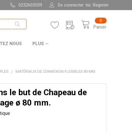
ou
0252605539
Se connecter
Register
0
Panier
TEZ NOUS
PLUS
UPLES
MATÉRIAUX DE CONNEXION FLEXIBLES 80 MM
ns le but de Chapeau de
age ø 80 mm.
itique