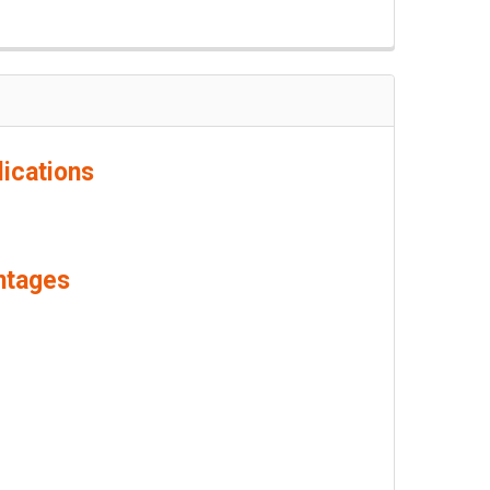
lications
ntages