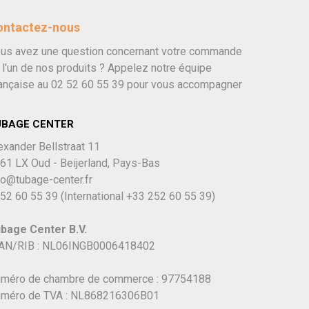
ontactez-nous
us avez une question concernant votre commande
 l'un de nos produits ? Appelez notre équipe
ançaise au
02 52 60 55 39
pour vous accompagner
UBAGE CENTER
exander Bellstraat 11
61 LX Oud - Beijerland, Pays-Bas
fo@tubage-center.fr
52 60 55 39
(International
+33 252 60 55 39)
bage Center B.V.
AN/RIB : NL06INGB0006418402
méro de chambre de commerce : 97754188
méro de TVA : NL868216306B01