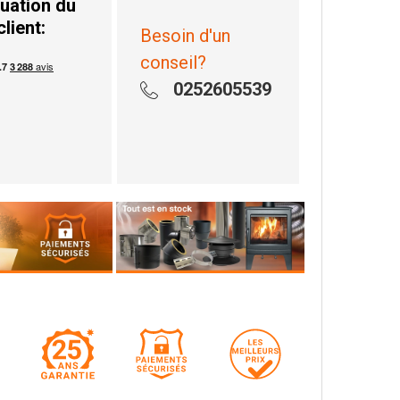
uation du
client:
Besoin d'un
conseil?
0252605539