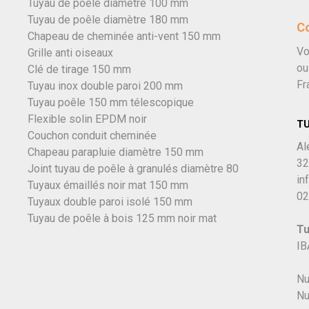
Tuyau de poêle diamètre 100 mm
Tuyau de poêle diamètre 180 mm
C
Chapeau de cheminée anti-vent 150 mm
Vo
Grille anti oiseaux
ou
Clé de tirage 150 mm
Fr
Tuyau inox double paroi 200 mm
Tuyau poêle 150 mm télescopique
Flexible solin EPDM noir
T
Couchon conduit cheminée
Al
Chapeau parapluie diamètre 150 mm
32
Joint tuyau de poêle à granulés diamètre 80
in
Tuyaux émaillés noir mat 150 mm
02
Tuyaux double paroi isolé 150 mm
Tuyau de poêle à bois 125 mm noir mat
Tu
IB
Nu
Nu