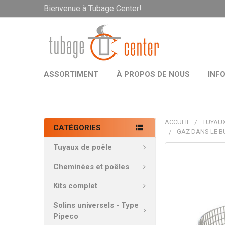
Bienvenue à Tubage Center!
ASSORTIMENT
À PROPOS DE NOUS
INF
ACCUEIL
TUYAUX
CATÉGORIES
GAZ DANS LE B
Tuyaux de poêle
PRODUITS
FRÉQUEMMEN
Cheminées et poêles
ACHETÉS
ENSEMBLE:
Kits complet
Solins universels - Type
TOUT
Pipeco
SÉLECTIONNE