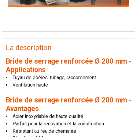
PRODUITS
FRÉQUEMMENT
La description
ACHETÉS
ENSEMBLE:
Bride de serrage renforcée Ø 200 mm -
Applications
TOUT
Tuyau de poêles, tubage, raccordement
SÉLECTIONNER
Ventilation haute
AJOUTER
Bride de serrage renforcée Ø 200 mm -
LA
SÉLECTION
Avantages
AU PANIER
Acier inoxydable de haute qualité
Parfait pour la rénovation et la construction
Résistant au feu de cheminée