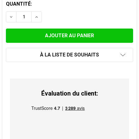
STOCK
QUANTITÉ:
ACTUEL:
DIMINUER LA QUANTITÉ DE BRIDE DE SERRAGE RENFOR
AUGMENTER LA QUANTITÉ DE BRIDE DE SER
À LA LISTE DE SOUHAITS
Évaluation du client: