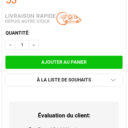
53
STOCK
QUANTITÉ:
ACTUEL:
DIMINUER LA QUANTITÉ DE COUDE FIXE 45° Ø 175MM
AUGMENTER LA QUANTITÉ DE COUDE FIXE 4
À LA LISTE DE SOUHAITS
Évaluation du client: