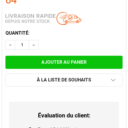
84
STOCK
QUANTITÉ:
ACTUEL:
DIMINUER LA QUANTITÉ DE CHAPEAU PARAPLUIE POU
AUGMENTER LA QUANTITÉ DE CHAPEAU PA
À LA LISTE DE SOUHAITS
Évaluation du client: