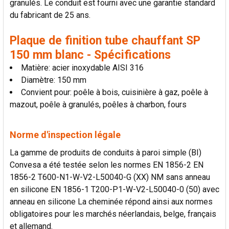
granulés. Le conduit est fourni avec une garantie standard
LA
SÉLECTION
du fabricant de 25 ans.
AU PANIER
Plaque de finition tube chauffant SP
150 mm blanc - Spécifications
Matière: acier inoxydable AISI 316
Diamètre: 150 mm
Convient pour: poêle à bois, cuisinière à gaz, poêle à
mazout, poêle à granulés, poêles à charbon, fours
Norme d'inspection légale
La gamme de produits de conduits à paroi simple (BI)
Convesa a été testée selon les normes EN 1856-2 EN
1856-2 T600-N1-W-V2-L50040-G (XX) NM sans anneau
en silicone EN 1856-1 T200-P1-W-V2-L50040-0 (50) avec
anneau en silicone La cheminée répond ainsi aux normes
obligatoires pour les marchés néerlandais, belge, français
et allemand.