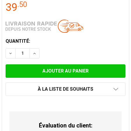
.
50
39
STOCK
QUANTITÉ:
ACTUEL:
DIMINUER LA QUANTITÉ DE PLAQUE DE FINITION TUB
AUGMENTER LA QUANTITÉ DE PLAQUE DE F
À LA LISTE DE SOUHAITS
Évaluation du client: