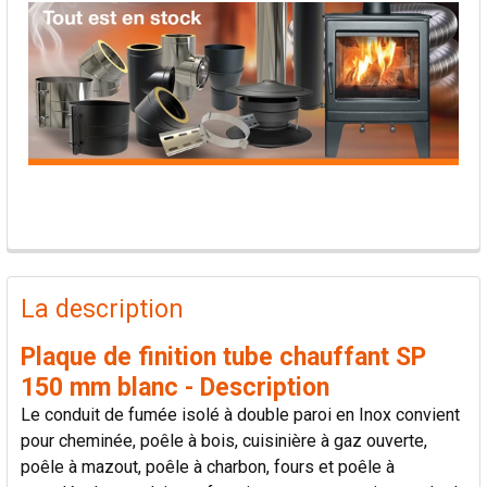
PRODUITS
FRÉQUEMMENT
La description
ACHETÉS
ENSEMBLE:
Plaque de finition tube chauffant SP
150 mm blanc - Description
TOUT
Le conduit de fumée isolé à double paroi en Inox convient
SÉLECTIONNER
pour cheminée, poêle à bois, cuisinière à gaz ouverte,
poêle à mazout, poêle à charbon, fours et poêle à
AJOUTER