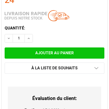
24
STOCK
QUANTITÉ:
ACTUEL:
DIMINUER LA QUANTITÉ DE BRIDE DE HAUBANAGE Ø 1
AUGMENTER LA QUANTITÉ DE BRIDE DE HA
À LA LISTE DE SOUHAITS
Évaluation du client: