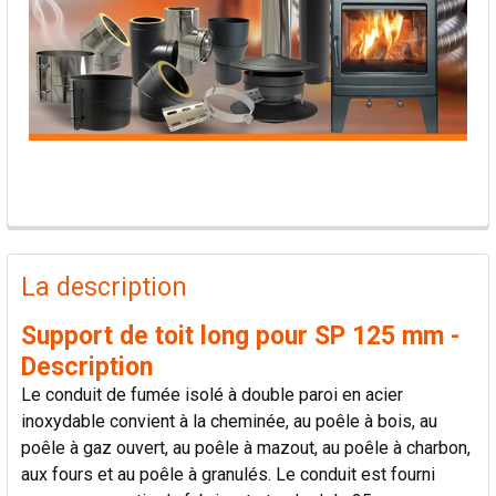
PRODUITS
FRÉQUEMMENT
La description
ACHETÉS
ENSEMBLE:
Support de toit long pour SP 125 mm -
Description
TOUT
Le conduit de fumée isolé à double paroi en acier
SÉLECTIONNER
inoxydable convient à la cheminée, au poêle à bois, au
poêle à gaz ouvert, au poêle à mazout, au poêle à charbon,
AJOUTER
aux fours et au poêle à granulés. Le conduit est fourni
LA
SÉLECTION