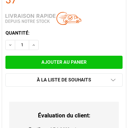
37
STOCK
QUANTITÉ:
ACTUEL:
DIMINUER LA QUANTITÉ DE SUPPORT DE TOIT LONG P
AUGMENTER LA QUANTITÉ DE SUPPORT DE 
À LA LISTE DE SOUHAITS
Évaluation du client: