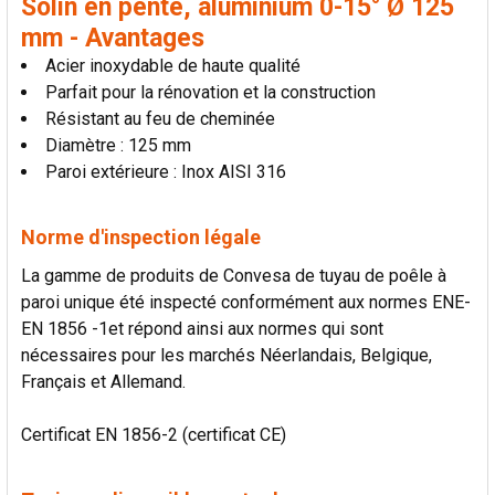
Solin en pente, aluminium 0-15° Ø 125
LA
SÉLECTION
mm - Avantages
AU PANIER
Acier inoxydable de haute qualité
Parfait pour la rénovation et la construction
Résistant au feu de cheminée
Diamètre : 125 mm
Paroi extérieure : Inox AISI 316
Norme d'inspection légale
La gamme de produits de Convesa de tuyau de poêle à
paroi unique été inspecté conformément aux normes ENE-
EN 1856 -1et répond ainsi aux normes qui sont
nécessaires pour les marchés Néerlandais, Belgique,
Français et Allemand.
Certificat EN 1856-2 (certificat CE)