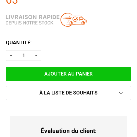
63
STOCK
QUANTITÉ:
ACTUEL:
DIMINUER LA QUANTITÉ DE SOLIN EN PENTE, ALUMINIU
AUGMENTER LA QUANTITÉ DE SOLIN EN PENT
À LA LISTE DE SOUHAITS
Évaluation du client: