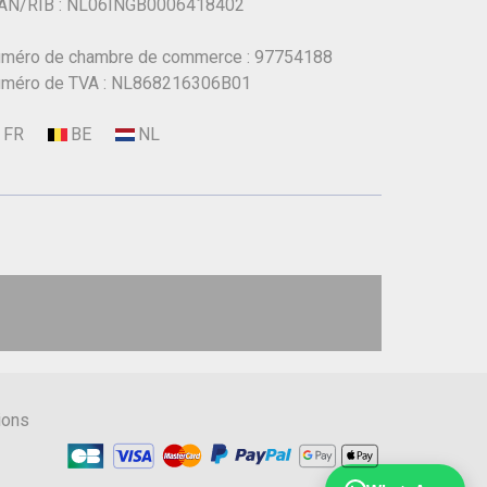
AN/RIB : NL06INGB0006418402
méro de chambre de commerce : 97754188
méro de TVA : NL868216306B01
ions