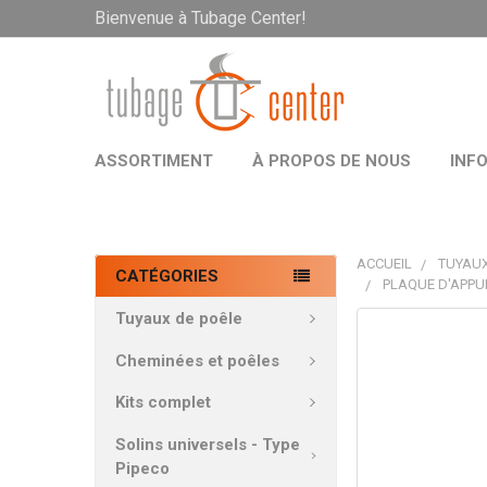
Bienvenue à Tubage Center!
ASSORTIMENT
À PROPOS DE NOUS
INF
ACCUEIL
TUYAUX
CATÉGORIES
PLAQUE D'APPU
Tuyaux de poêle
PRODUITS
FRÉQUEMMEN
Cheminées et poêles
ACHETÉS
ENSEMBLE:
Kits complet
Solins universels - Type
TOUT
Pipeco
SÉLECTIONNE