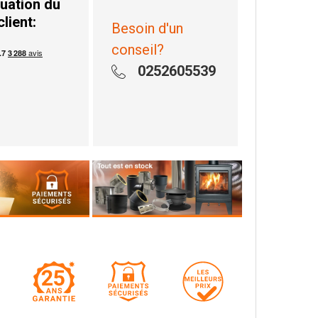
uation du
client:
Besoin d'un
conseil?
0252605539