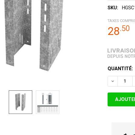
SKU:
HGSC
TAXES COMPRI
.
50
28
STOCK
QUANTITÉ:
ACTUEL:
DIMINUER 