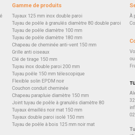
Gamme de produits
Se
vé
Tuyaux 125 mm inox double paroi
À 
Tuyau de poêle à granulés diamètre 80 double paroi
Co
Tuyau de poêle diamètre 100 mm
Tuyau de poêle diamètre 180 mm
C
Chapeau de cheminée anti-vent 150 mm
Vo
Grille anti oiseaux
ou
Clé de tirage 150 mm
Fr
Tuyau inox double paroi 200 mm
Tuyau poêle 150 mm télescopique
Flexible solin EPDM noir
T
Couchon conduit cheminée
Al
Chapeau parapluie diamètre 150 mm
32
Joint tuyau de poêle à granulés diamètre 80
in
Tuyaux émaillés noir mat 150 mm
02
Tuyaux double paroi isolé 150 mm
Tuyau de poêle à bois 125 mm noir mat
Tu