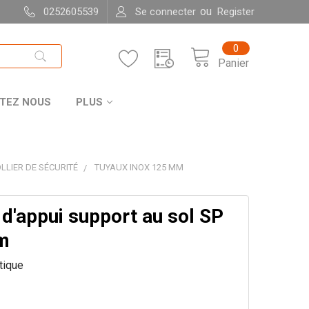
ou
0252605539
Se connecter
Register
0
Panier
TEZ NOUS
PLUS
LLIER DE SÉCURITÉ
TUYAUX INOX 125 MM
d'appui support au sol SP
m
itique