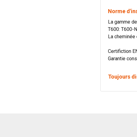
Norme d'in
La gamme de c
T600: T600-
La cheminée e
Certifiction E
Garantie cons
Toujours di