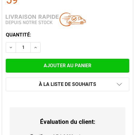
59
STOCK
QUANTITÉ:
ACTUEL:
DIMINUER LA QUANTITÉ DE HORIZONTAL EMBOUT Ø 1
AUGMENTER LA QUANTITÉ DE HORIZONTAL
À LA LISTE DE SOUHAITS
Évaluation du client: