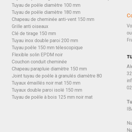
Tuyau de poêle diamètre 100 mm
Tuyau de poêle diamètre 180 mm
C
Chapeau de cheminée anti-vent 150 mm
Vo
Grille anti oiseaux
ou
Clé de tirage 150 mm
Fr
Tuyau inox double paroi 200 mm
Tuyau poêle 150 mm télescopique
Flexible solin EPDM noir
T
Couchon conduit cheminée
Al
Chapeau parapluie diamètre 150 mm
32
Joint tuyau de poêle à granulés diamètre 80
in
Tuyaux émaillés noir mat 150 mm
02
Tuyaux double paroi isolé 150 mm
Tuyau de poêle à bois 125 mm noir mat
Tu
IB
Nu
Nu