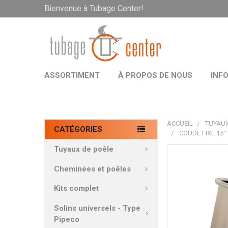
Bienvenue à Tubage Center!
ASSORTIMENT
À PROPOS DE NOUS
INF
ACCUEIL
TUYAUX
CATÉGORIES
COUDE FIXE 15°
Tuyaux de poêle
PRODUITS
FRÉQUEMMEN
Cheminées et poêles
ACHETÉS
ENSEMBLE:
Kits complet
Solins universels - Type
TOUT
Pipeco
SÉLECTIONNE