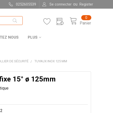
ou
0252605539
Se connecter
Register
0
Panier
TEZ NOUS
PLUS
LLIER DE SÉCURITÉ
TUYAUX INOX 125 MM
fixe 15° ø 125mm
itique
12