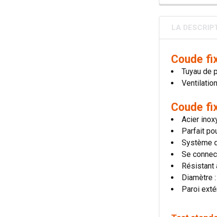
LA DESCRIP
Coude fi
Tuyau de 
Ventilatio
Coude fi
Acier inox
Parfait po
Système d
Se connec
Résistant
Diamètre 
Paroi exté