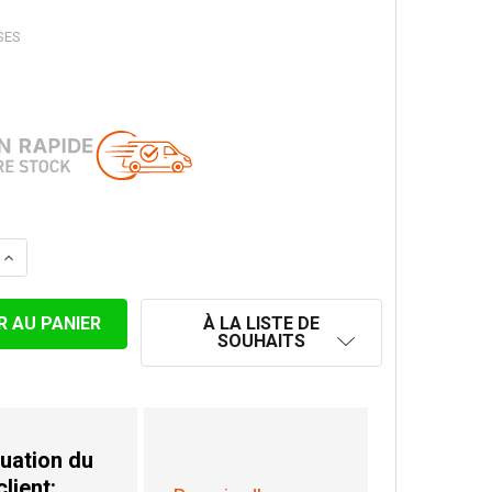
SES
LA QUANTITÉ DE COUDE FIXE 15° Ø 125MM
AUGMENTER LA QUANTITÉ DE COUDE FIXE 15° Ø 125MM
À LA LISTE DE
SOUHAITS
uation du
client: