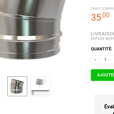
TAXES COMPRI
.
00
35
STOCK
QUANTITÉ:
ACTUEL:
DIMINUER 
Éval