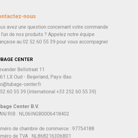
ontactez-nous
us avez une question concernant votre commande
 l'un de nos produits ? Appelez notre équipe
ançaise au
02 52 60 55 39
pour vous accompagner
UBAGE CENTER
exander Bellstraat 11
61 LX Oud - Beijerland, Pays-Bas
fo@tubage-center.fr
52 60 55 39
(International
+33 252 60 55 39)
bage Center B.V.
AN/RIB : NL06INGB0006418402
méro de chambre de commerce : 97754188
méro de TVA : NL868216306B01