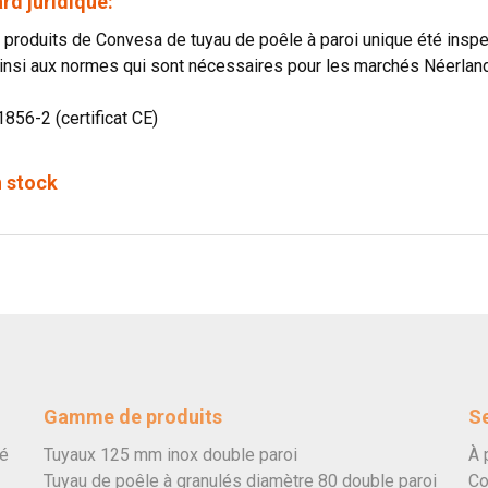
rd juridique:
produits de Convesa de tuyau de poêle à paroi unique été in
insi aux normes qui sont nécessaires pour les marchés Néerland
1856-2 (certificat CE)
n stock
Gamme de produits
Se
vé
Tuyaux 125 mm inox double paroi
À 
Tuyau de poêle à granulés diamètre 80 double paroi
Co