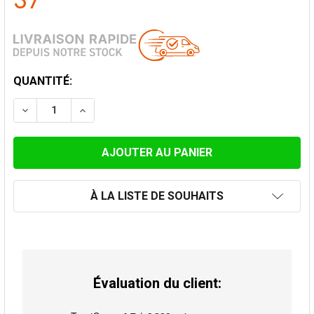
37
STOCK
QUANTITÉ:
ACTUEL:
DIMINUER LA QUANTITÉ DE CÒNE DE FINITION INOX P
AUGMENTER LA QUANTITÉ DE CÒNE DE FINI
À LA LISTE DE SOUHAITS
Évaluation du client: