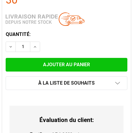
30
STOCK
QUANTITÉ:
ACTUEL:
DIMINUER LA QUANTITÉ DE SUPPORT AU TOIT POUR Ø
AUGMENTER LA QUANTITÉ DE SUPPORT AU 
À LA LISTE DE SOUHAITS
Évaluation du client: