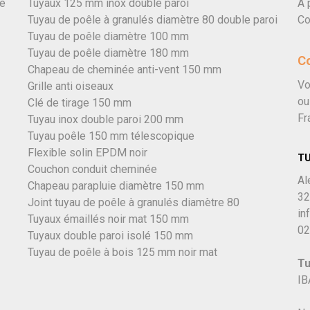
vé
Tuyaux 125 mm inox double paroi
À 
Tuyau de poêle à granulés diamètre 80 double paroi
Co
Tuyau de poêle diamètre 100 mm
Tuyau de poêle diamètre 180 mm
C
Chapeau de cheminée anti-vent 150 mm
Vo
Grille anti oiseaux
ou
Clé de tirage 150 mm
Fr
Tuyau inox double paroi 200 mm
Tuyau poêle 150 mm télescopique
Flexible solin EPDM noir
T
Couchon conduit cheminée
Al
Chapeau parapluie diamètre 150 mm
32
Joint tuyau de poêle à granulés diamètre 80
in
Tuyaux émaillés noir mat 150 mm
02
Tuyaux double paroi isolé 150 mm
Tuyau de poêle à bois 125 mm noir mat
Tu
IB