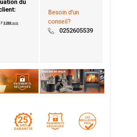
uation du
client:
Besoin d'un
conseil?
0252605539