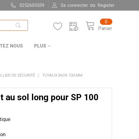
ou
0252605539
Se connecter
Register
0
Panier
TEZ NOUS
PLUS
LLIER DE SÉCURITÉ
TUYAUX INOX 100 MM
t au sol long pour SP 100
itique