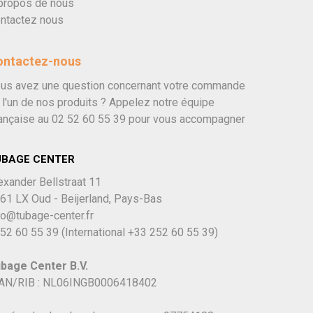
propos de nous
ntactez nous
ontactez-nous
us avez une question concernant votre commande
 l'un de nos produits ? Appelez notre équipe
ançaise au
02 52 60 55 39
pour vous accompagner
UBAGE CENTER
exander Bellstraat 11
61 LX Oud - Beijerland, Pays-Bas
fo@tubage-center.fr
52 60 55 39
(International
+33 252 60 55 39)
bage Center B.V.
AN/RIB : NL06INGB0006418402