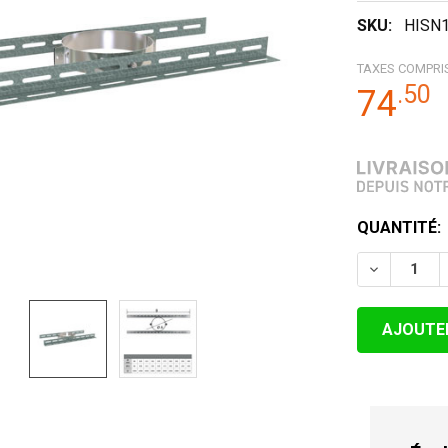
SKU:
HISN
TAXES COMPRI
.
50
74
STOCK
QUANTITÉ:
ACTUEL:
DIMINUER 