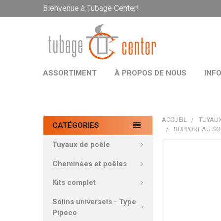
Bienvenue à Tubage Center!
ASSORTIMENT
À PROPOS DE NOUS
INF
ACCUEIL
TUYAUX
CATÉGORIES
SUPPORT AU SO
Tuyaux de poêle
PRODUITS
FRÉQUEMMEN
Cheminées et poêles
ACHETÉS
ENSEMBLE:
Kits complet
Solins universels - Type
TOUT
Pipeco
SÉLECTIONNE