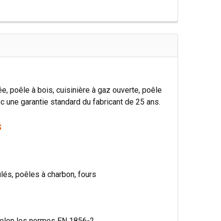
, poêle à bois, cuisinière à gaz ouverte, poêle
ec une garantie standard du fabricant de 25 ans.
s
ulés, poêles à charbon, fours
 selon les normes EN 1856-2