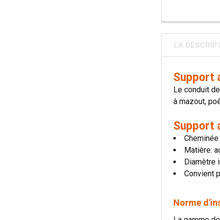
LA DESCRIP
Support 
Le conduit de
à mazout, poê
Support 
Cheminée à
Matière: a
Diamètre i
Convient p
Norme d'in
La gamme de 