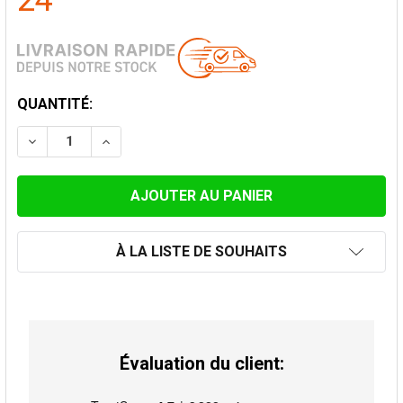
24
STOCK
QUANTITÉ:
ACTUEL:
DIMINUER LA QUANTITÉ DE ENJOLIVEUR 0-30° POUR Ø
AUGMENTER LA QUANTITÉ DE ENJOLIVEUR 0
À LA LISTE DE SOUHAITS
Évaluation du client: