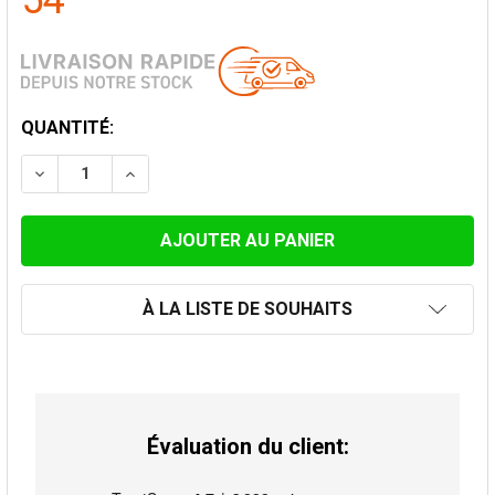
54
STOCK
QUANTITÉ:
ACTUEL:
DIMINUER LA QUANTITÉ DE ELÈMENT 100CM Ø 100MM.
AUGMENTER LA QUANTITÉ DE ELÈMENT 100
À LA LISTE DE SOUHAITS
Évaluation du client: