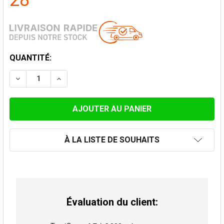
28
STOCK
QUANTITÉ:
ACTUEL:
DIMINUER LA QUANTITÉ DE COUDE FIXE 15° Ø 100MM
AUGMENTER LA QUANTITÉ DE COUDE FIXE 1
À LA LISTE DE SOUHAITS
Évaluation du client: